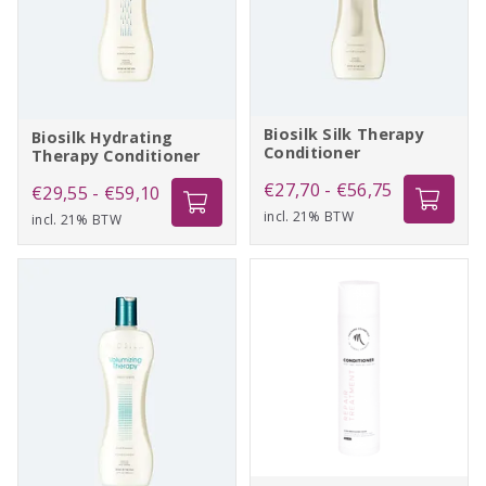
Biosilk Silk Therapy
Biosilk Hydrating
Conditioner
Therapy Conditioner
Prijsklasse:
€
27,70
-
€
56,75
Prijsklasse:
€
29,55
-
€
59,10
incl. 21% BTW
€27,70
incl. 21% BTW
€29,55
tot
tot
€56,75
€59,10