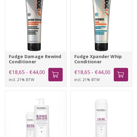
aantal
Fudge Damage Rewind
Fudge Xpander Whip
Conditioner
Conditioner
Prijsklasse:
Prijsklasse:
€
18,65
-
€
44,00
€
18,65
-
€
44,00
incl. 21% BTW
€18,65
incl. 21% BTW
€18,65
tot
tot
€44,00
€44,00