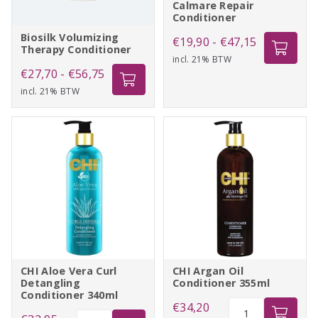
Calmare Repair
Conditioner
Biosilk Volumizing
Prijsklasse:
€
19,90
-
€
47,15
Therapy Conditioner
incl. 21% BTW
€19,90
Prijsklasse:
€
27,70
-
€
56,75
tot
incl. 21% BTW
€27,70
€47,15
tot
€56,75
CHI Aloe Vera Curl
CHI Argan Oil
Detangling
Conditioner 355ml
Conditioner 340ml
CHI
€
34,20
CHI