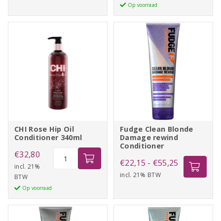
Op voorraad
Replenish
aantal
Conditioner
355ml
aantal
CHI Rose Hip Oil
Fudge Clean Blonde
Conditioner 340ml
Damage rewind
Conditioner
CHI
€
32,80
Prijsklasse:
€
22,15
-
€
55,25
Rose
incl. 21%
incl. 21% BTW
€22,15
BTW
Hip
Op voorraad
tot
Oil
Conditioner
€55,25
340ml