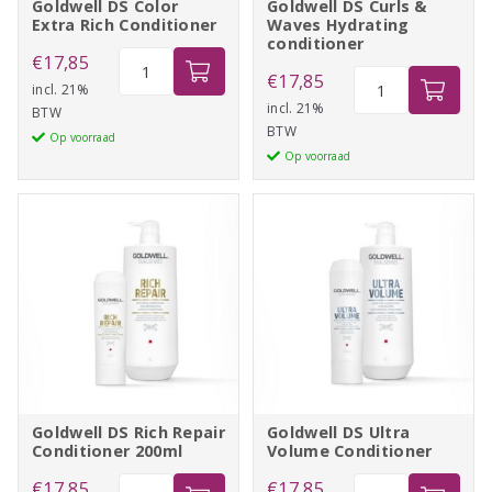
Goldwell DS Color
Goldwell DS Curls &
Extra Rich Conditioner
Waves Hydrating
conditioner
Goldwell
€
17,85
Goldwell
€
17,85
DS
incl. 21%
DS
incl. 21%
BTW
Color
BTW
Curls
Op voorraad
Extra
Op voorraad
&
Rich
Waves
Conditioner
Hydrating
aantal
conditioner
aantal
Goldwell DS Rich Repair
Goldwell DS Ultra
Conditioner 200ml
Volume Conditioner
Goldwell
Goldwell
€
17,85
€
17,85