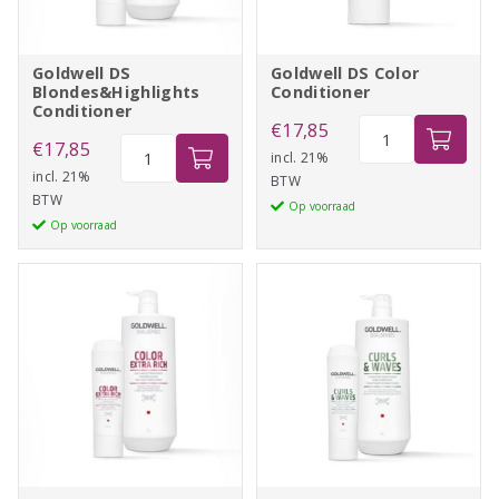
Goldwell DS
Goldwell DS Color
Blondes&Highlights
Conditioner
Conditioner
Goldwell
€
17,85
Goldwell
€
17,85
DS
incl. 21%
DS
incl. 21%
BTW
Color
BTW
Blondes&Highlights
Op voorraad
Conditioner
Op voorraad
Conditioner
aantal
aantal