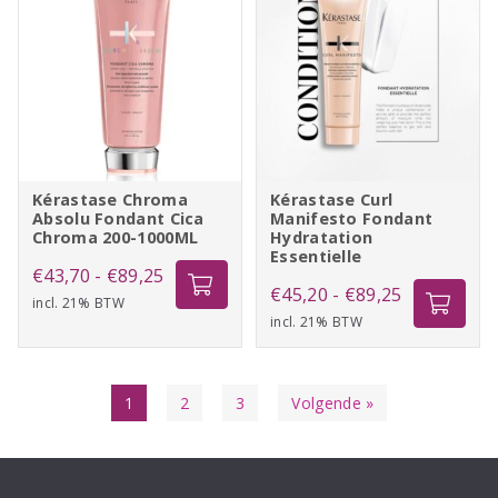
Kérastase Chroma
Kérastase Curl
Absolu Fondant Cica
Manifesto Fondant
Chroma 200-1000ML
Hydratation
Essentielle
Prijsklasse:
€
43,70
-
€
89,25
Prijsklasse:
€
45,20
-
€
89,25
incl. 21% BTW
€43,70
incl. 21% BTW
€45,20
tot
tot
€89,25
€89,25
1
2
3
Volgende »