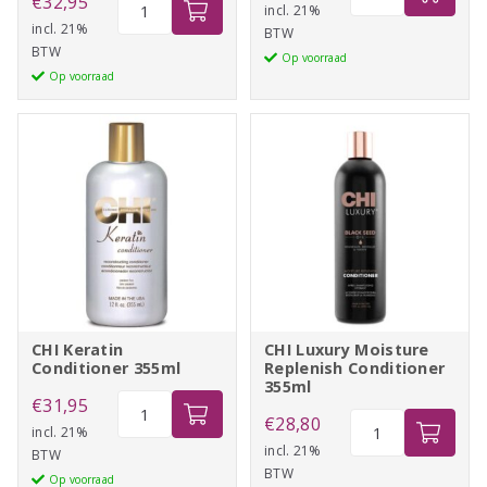
€
32,95
Argan
incl. 21%
Aloe
incl. 21%
BTW
Oil
BTW
Vera
Op voorraad
Conditioner
Op voorraad
Curl
355ml
Detangling
aantal
Conditioner
340ml
aantal
CHI Keratin
CHI Luxury Moisture
Conditioner 355ml
Replenish Conditioner
355ml
CHI
€
31,95
CHI
€
28,80
Keratin
incl. 21%
Luxury
incl. 21%
BTW
Conditioner
BTW
Moisture
Op voorraad
355ml