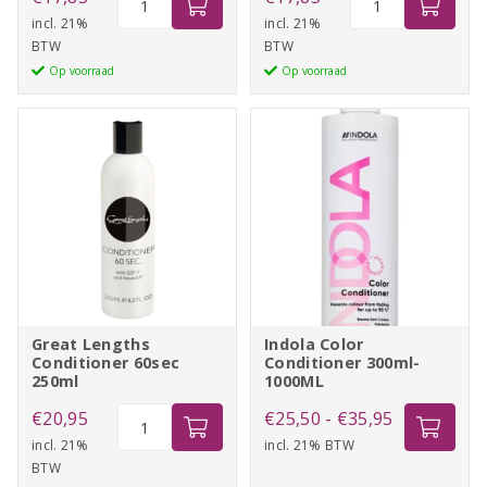
DS
DS
incl. 21%
incl. 21%
BTW
BTW
Rich
Ultra
Op voorraad
Op voorraad
Repair
Volume
Conditioner
Conditioner
200ml
aantal
aantal
Great Lengths
Indola Color
Conditioner 60sec
Conditioner 300ml-
250ml
1000ML
Great
Prijsklasse:
€
20,95
€
25,50
-
€
35,95
Lengths
incl. 21%
incl. 21% BTW
€25,50
BTW
Conditioner
tot