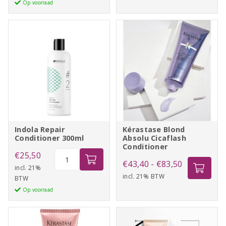
Op voorraad
60sec
€35,95
250ml
aantal
Indola Repair
Kérastase Blond
Conditioner 300ml
Absolu Cicaflash
Conditioner
Indola
€
25,50
Prijsklasse:
€
43,40
-
€
83,50
Repair
incl. 21%
incl. 21% BTW
€43,40
BTW
Conditioner
Op voorraad
tot
300ml
aantal
€83,50