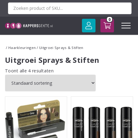
Spring
naar
inhoud
0
/
Haarkleuringen
/ Uitgroei Sprays & Stiften
Uitgroei Sprays & Stiften
Toont alle 4 resultaten