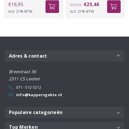
Oorspronkelijke
Huidige
€
16,95
€
25,46
€
29,95
incl. 21% BTW
incl. 21% BTW
prijs
prijs
was:
is:
€29,95.
€25,46.
Adres & contact
Breestraat 36
2311 CS Leiden
071 - 512 5212
info@kappersgekte.nl
Populaire categorieën
Top Merken