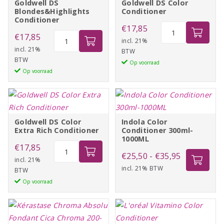
Goldwell DS
Goldwell DS Color
Blondes&Highlights
Conditioner
Conditioner
Goldwell
€
17,85
Goldwell
€
17,85
DS
incl. 21%
DS
incl. 21%
BTW
Color
BTW
Blondes&Highlights
Op voorraad
Conditioner
Op voorraad
Conditioner
aantal
aantal
Goldwell DS Color
Indola Color
Extra Rich Conditioner
Conditioner 300ml-
1000ML
Goldwell
€
17,85
Prijsklasse:
€
25,50
-
€
35,95
DS
incl. 21%
incl. 21% BTW
€25,50
BTW
Color
Op voorraad
tot
Extra
Rich
€35,95
Conditioner
aantal