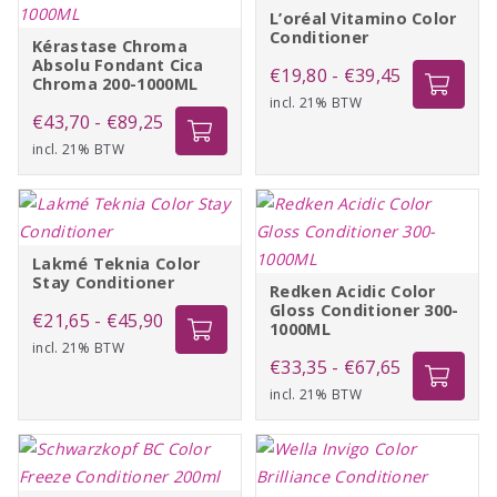
L’oréal Vitamino Color
Conditioner
Kérastase Chroma
Absolu Fondant Cica
Prijsklasse:
€
19,80
-
€
39,45
Chroma 200-1000ML
incl. 21% BTW
€19,80
Prijsklasse:
€
43,70
-
€
89,25
tot
incl. 21% BTW
€43,70
€39,45
tot
€89,25
Lakmé Teknia Color
Stay Conditioner
Redken Acidic Color
Gloss Conditioner 300-
Prijsklasse:
€
21,65
-
€
45,90
1000ML
incl. 21% BTW
€21,65
Prijsklasse:
€
33,35
-
€
67,65
tot
incl. 21% BTW
€33,35
€45,90
tot
€67,65