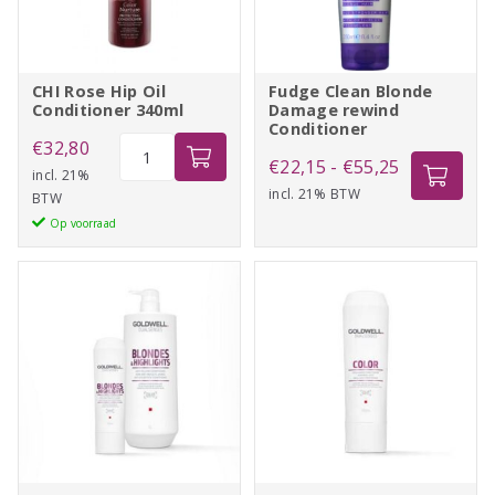
CHI Rose Hip Oil
Fudge Clean Blonde
Conditioner 340ml
Damage rewind
Conditioner
CHI
€
32,80
Prijsklasse:
€
22,15
-
€
55,25
Rose
incl. 21%
incl. 21% BTW
€22,15
BTW
Hip
Op voorraad
tot
Oil
Conditioner
€55,25
340ml
aantal