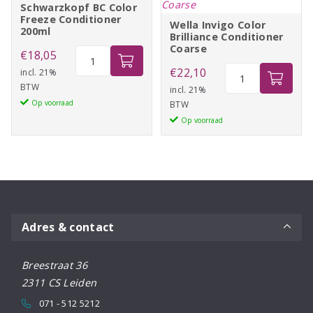
Schwarzkopf BC Color
Freeze Conditioner
Wella Invigo Color
200ml
Brilliance Conditioner
Coarse
Schwarzkopf
€
18,05
BC
Wella
€
22,10
incl. 21%
BTW
Color
Invigo
incl. 21%
Op voorraad
BTW
Freeze
Color
Op voorraad
Conditioner
Brilliance
200ml
Conditioner
aantal
Coarse
aantal
Adres & contact
Breestraat 36
2311 CS Leiden
071 - 512 5212