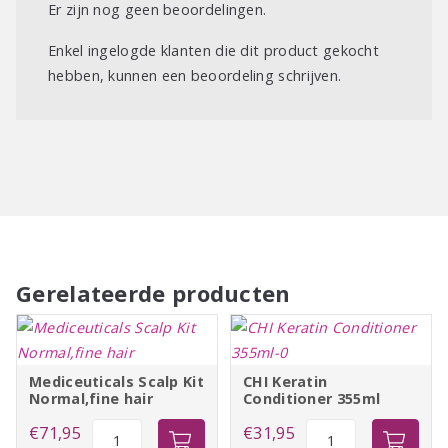
Er zijn nog geen beoordelingen.
Enkel ingelogde klanten die dit product gekocht
hebben, kunnen een beoordeling schrijven.
Gerelateerde producten
Mediceuticals Scalp Kit
CHI Keratin
Normal,fine hair
Conditioner 355ml
Mediceuticals
CHI
€
71,95
€
31,95