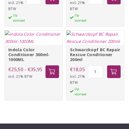
Scalp
Keratin
incl. 21%
incl. 21%
BTW
BTW
Kit
Conditioner
Op
Op
Normal,fine
355ml
voorraad
voorraad
hair
aantal
aantal
Indola Color
Schwarzkopf BC Repair
Conditioner 300ml-
Rescue Conditioner
1000ML
200ml
Prijsklasse:
Schwarzkopf
€
25,50
-
€
35,95
€
18,05
BC
incl. 21% BTW
€25,50
incl. 21%
BTW
Repair
tot
Op
Rescue
€35,95
voorraad
Conditioner
200ml
aantal