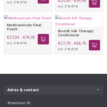
Prijsklasse:
€
25,50
-
€
35,95
incl. 21% BTW
€27,70
incl. 21% BTW
€25,50
tot
tot
€56,75
€35,95
Mediceuticals Final
Finish
Biosilk Silk Therapy
Conditioner
Prijsklasse:
€
27,95
-
€
76,95
Prijsklasse:
€
27,70
-
€
56,75
incl. 21% BTW
€27,95
incl. 21% BTW
€27,70
tot
tot
€76,95
€56,75
Adres & contact
Breestraat 36