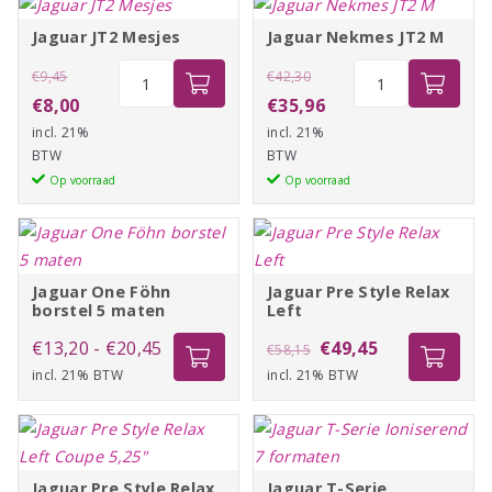
Jaguar JT2 Mesjes
Jaguar Nekmes JT2 M
Oorspronkelijke
Jaguar
Oorspronkelijke
Jaguar
€
9,45
€
42,30
JT2
Nekmes
prijs
Huidige
prijs
Huidige
€
8,00
€
35,96
Mesjes
JT2
incl. 21%
was:
prijs
incl. 21%
was:
prijs
aantal
M
BTW
BTW
€9,45.
is:
€42,30.
is:
aantal
Op voorraad
Op voorraad
€8,00.
€35,96.
Jaguar One Föhn
Jaguar Pre Style Relax
borstel 5 maten
Left
Prijsklasse:
Oorspronkelijke
Huidige
€
13,20
-
€
20,45
€
49,45
€
58,15
incl. 21% BTW
€13,20
incl. 21% BTW
prijs
prijs
tot
was:
is:
€20,45
€58,15.
€49,45.
Jaguar Pre Style Relax
Jaguar T-Serie