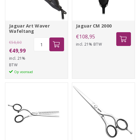
Jaguar Art Waver
Jaguar CM 2000
Wafeltang
€
108,95
Oorspronkelijke
Jaguar
€
58,80
incl. 21% BTW
Art
prijs
Huidige
€
49,99
Waver
incl. 21%
was:
prijs
Wafeltang
BTW
€58,80.
is:
aantal
Op voorraad
€49,99.