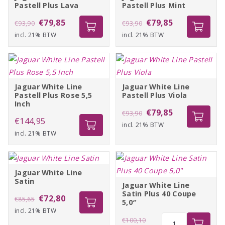
Pastell Plus Lava
Pastell Plus Mint
Oorspronkelijke
Huidige
Oorspronkelijke
Huidige
€
79,85
€
79,85
€
93,90
€
93,90
incl. 21% BTW
prijs
prijs
incl. 21% BTW
prijs
prijs
was:
is:
was:
is:
€93,90.
€79,85.
€93,90.
€79,85.
Jaguar White Line
Jaguar White Line
Pastell Plus Rose 5,5
Pastell Plus Viola
Inch
Oorspronkelijke
Huidige
€
79,85
€
93,90
€
144,95
incl. 21% BTW
prijs
prijs
incl. 21% BTW
was:
is:
€93,90.
€79,85.
Jaguar White Line
Satin
Jaguar White Line
Satin Plus 40 Coupe
Oorspronkelijke
Huidige
€
72,80
€
85,65
5,0″
incl. 21% BTW
prijs
prijs
Oorspronkelijke
Jaguar
€
100,10