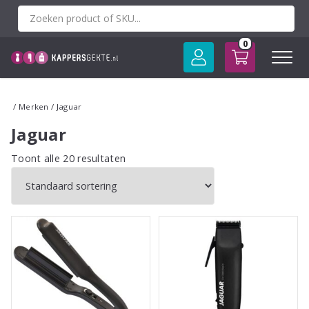
Spring
naar
inhoud
0
/
Merken
/ Jaguar
Jaguar
Toont alle 20 resultaten