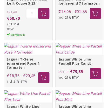
Left Coupe 5,25″
Ioniserend 7 formaten
Oorspronkelijke
Jaguar
Prijsklasse:
€
13,05
-
€
32,55
€
71,40
Pre
prijs
Huidige
incl. 21% BTW
€13,05
€
60,70
Style
incl. 21%
was:
prijs
tot
Relax
BTW
€71,40.
is:
€32,55
Left
Op voorraad
€60,70.
Coupe
5,25"
aantal
Jaguar T-Serie
Jaguar White Line
ioniserend Rosé 4
Pastell Plus Candy
formaten
Oorspronkelijke
Huidige
€
79,85
€
93,90
Prijsklasse:
€
16,35
-
€
20,45
incl. 21% BTW
prijs
prijs
incl. 21% BTW
€16,35
was:
is:
tot
€93,90.
€79,85.
€20,45
Jaguar White Line
Jaguar White Line