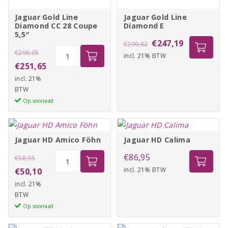
Jaguar Gold Line
Jaguar Gold Line
Diamond CC 28 Coupe
Diamond E
5,5″
Oorspronkelijke
Huidige
€
247,19
€
290,82
Oorspronkelijke
Jaguar
€
296,05
incl. 21% BTW
prijs
prijs
Gold
prijs
Huidige
€
251,65
was:
is:
Line
incl. 21%
was:
prijs
€290,82.
€247,19.
Diamond
BTW
€296,05.
is:
CC
Op voorraad
€251,65.
28
Coupe
Jaguar HD Amico Föhn
5,5"
Jaguar HD Calima
aantal
Oorspronkelijke
Jaguar
€
86,95
€
58,95
HD
prijs
Huidige
incl. 21% BTW
€
50,10
Amico
incl. 21%
was:
prijs
Föhn
BTW
€58,95.
is:
aantal
Op voorraad
€50,10.