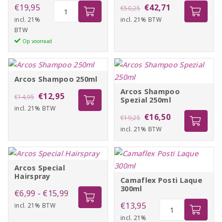
Arcos
Oorspronkelijke
Huidige
€
19,95
€
42,71
€
50,25
Conditioner
incl. 21%
incl. 21% BTW
prijs
prijs
BTW
Spray
was:
is:
Op voorraad
200ml
€50,25.
€42,71.
aantal
Arcos Shampoo 250ml
Arcos Shampoo
Oorspronkelijke
Huidige
€
12,95
€
14,95
Spezial 250ml
incl. 21% BTW
prijs
prijs
Oorspronkelijke
Huidige
€
16,50
€
19,25
was:
is:
incl. 21% BTW
prijs
prijs
€14,95.
€12,95.
was:
is:
€19,25.
€16,50.
Arcos Special
Hairspray
Camaflex Posti Laque
300ml
Prijsklasse:
€
6,99
-
€
15,99
Camaflex
€
13,95
incl. 21% BTW
€6,99
Posti
incl. 21%
tot