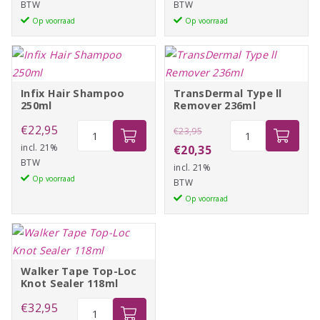
BTW
BTW
Shampoo
Conditioner
Op voorraad
Op voorraad
200ml
250ml
aantal
aantal
Infix Hair Shampoo
TransDermal Type ll
250ml
Remover 236ml
Infix
Oorspronkelijke
TransDermal
€
22,95
€
23,95
Hair
Type
incl. 21%
prijs
Huidige
€
20,35
BTW
Shampoo
ll
incl. 21%
was:
prijs
Op voorraad
250ml
Remover
BTW
€23,95.
is:
aantal
236ml
Op voorraad
€20,35.
aantal
Walker Tape Top-Loc
Knot Sealer 118ml
Walker
€
32,95