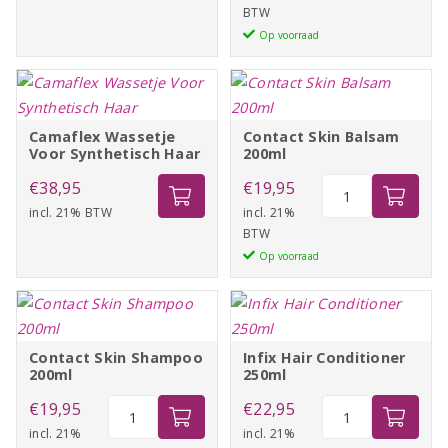
BTW
Laque
€15,99
Op voorraad
300ml
aantal
Camaflex Wassetje
Contact Skin Balsam
Voor Synthetisch Haar
200ml
Contact
€
38,95
€
19,95
Skin
incl. 21% BTW
incl. 21%
BTW
Balsam
Op voorraad
200ml
aantal
Contact Skin Shampoo
Infix Hair Conditioner
200ml
250ml
Contact
Infix
€
19,95
€
22,95
Skin
Hair
incl. 21%
incl. 21%