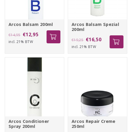
Arcos Balsam 200ml
Arcos Balsam Spezial
200ml
Oorspronkelijke
Huidige
€
12,95
€
14,95
Oorspronkelijke
Huidige
€
16,50
€
19,25
incl. 21% BTW
prijs
prijs
incl. 21% BTW
prijs
prijs
was:
is:
was:
is:
€14,95.
€12,95.
€19,25.
€16,50.
Arcos Conditioner
Arcos Repair Creme
Spray 200ml
250ml