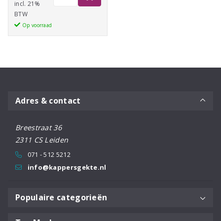
Tape
incl. 21%
BTW
Top-
Op voorraad
Loc
Knot
Sealer
118ml
aantal
Adres & contact
Breestraat 36
2311 CS Leiden
071 - 512 5212
info@kappersgekte.nl
Populaire categorieën