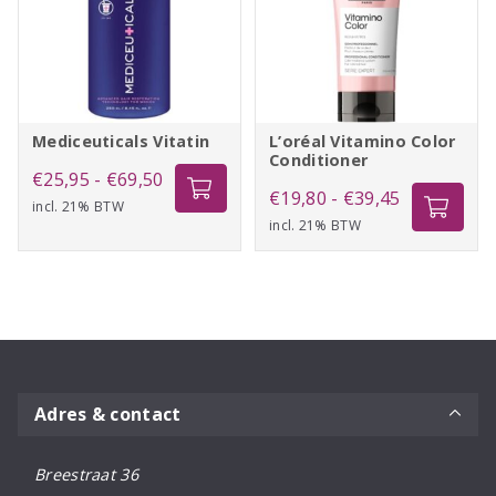
Mediceuticals Vitatin
L’oréal Vitamino Color
Conditioner
Prijsklasse:
€
25,95
-
€
69,50
Prijsklasse:
€
19,80
-
€
39,45
incl. 21% BTW
€25,95
incl. 21% BTW
€19,80
tot
tot
€69,50
€39,45
Adres & contact
Breestraat 36