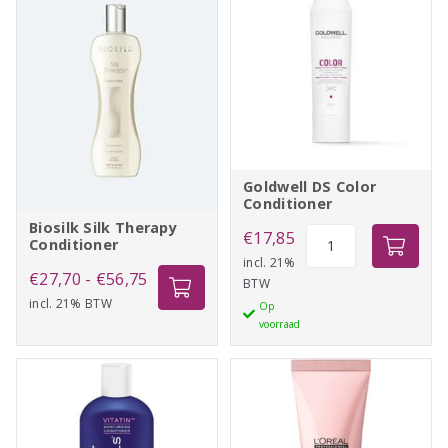
Goldwell DS Color
Conditioner
Biosilk Silk Therapy
Goldwell
€
17,85
Conditioner
DS
incl. 21%
Prijsklasse:
€
27,70
-
€
56,75
BTW
Color
incl. 21% BTW
€27,70
Op
Conditioner
voorraad
tot
aantal
€56,75