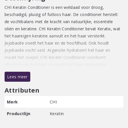
CHI Keratin Conditioner is een weldaad voor droog,
beschadigd, pluizig of futloos haar. De conditioner herstelt
de vochtbalans met de kracht van natuurlijke, essentiële
oliën en keratine. CHI Keratin Conditioner bevat Keratix, wat
het haareigen keratine aanvult en het haar versterkt.
Jojobaolie voedt het haar en de hoofdhuid. Ook houdt
jojobaolie vocht vast. Arganolie hydrateert het haar en
maakt het soepel. CHI Keratin Conditioner voorkomt
afbreken van het haar en maakt het haar makkelijker
handelbaar. Deze conditioner is vrij van SLS, sulfaten en
Lees meer
parabenen.
Attributen
Gebruiksaanwijzing:
Breng de CHI Keratin Conditioner aan na het gebruik van de
Merk
CHI
CHI Keratin Shampoo. Masseer de conditioner zachtjes in en
Productlijn
Keratin
laat enkele minuten intrekken. Uitspoelen met warm water.