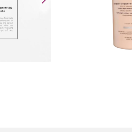
Kérastase
Curl
Manifesto
Fondant
Hydratation
Essentielle
aantal