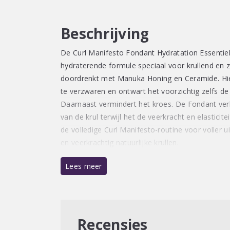
Beschrijving
De Curl Manifesto Fondant Hydratation Essentiell
hydraterende formule speciaal voor krullend en z
doordrenkt met Manuka Honing en Ceramide. Hie
te verzwaren en ontwart het voorzichtig zelfs de
Daarnaast vermindert het kroes. De Fondant verh
van de krul terwijl het de veerkracht en elasticite
de volledige Curl Manifesto-routine voor voller u
en veerkrachtig natuurlijke krullen.
Lees meer
Recensies