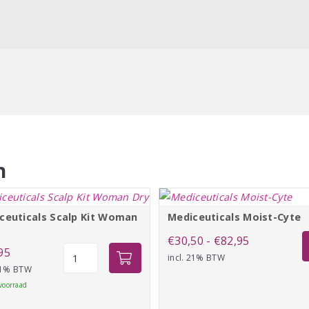
n
ceuticals Scalp Kit Woman
Mediceuticals Moist-Cyte
Prijsklasse:
€
30,50
-
€
82,95
Mediceuticals
95
incl. 21% BTW
€30,50
Scalp
 21% BTW
tot
Kit
voorraad
€82,95
Woman