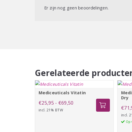
Er zijn nog geen beoordelingen.
Gerelateerde producte
Mediceuticals Vitatin
Medi
Dry
Prijsklasse:
€
25,95
-
€
69,50
€
71,
incl. 21% BTW
€25,95
incl.
tot
Op 
€69,50