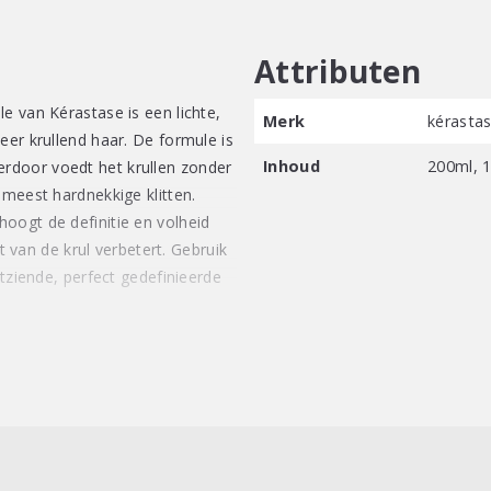
Attributen
e van Kérastase is een lichte,
Merk
kérasta
eer krullend haar. De formule is
Inhoud
200ml, 
rdoor voedt het krullen zonder
 meest hardnekkige klitten.
oogt de definitie en volheid
it van de krul verbetert. Gebruik
itziende, perfect gedefinieerde