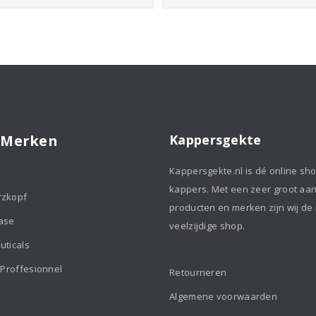
Dry
aantal
 Merken
Kappersgekte
Kappersgekte.nl is dé online sh
kappers. Met een zeer groot aa
rzkopf
producten en merken zijn wij de
ase
veelzijdige shop.
uticals
 Proffesionnel
Retourneren
Algemene voorwaarden