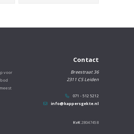
Restore
Conditioner
200ml
aantal
Contact
Breestraat 36
op voor
2311 CS Leiden
nbod
 meest
071 - 512 5212
info@kappersgekte.nl
KvK
28047458