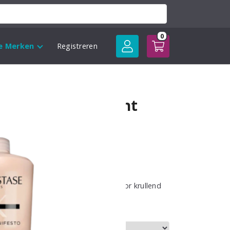
0
le Merken
Registreren
 Manifesto Fondant
sentielle
sse:
t hydratation is een conditioner voor krullend
ert