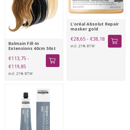
L’oréal Absolut Repair
masker gold
Prijsklasse:
€
28,65
-
€
38,18
Balmain Fill-In
incl. 21% BTW
€28,65
Extensions 40cm 50st
tot
€
113,75
-
€38,18
Prijsklasse:
€
119,85
incl. 21% BTW
€113,75
tot
€119,85