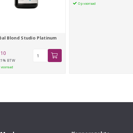
aantal
BLEACH
Op voorraad
CLAY
aantal
éal Blond Studio Platinum
L'oréal
,10
Blond
 21% BTW
Studio
 voorraad
Platinum
plus
aantal