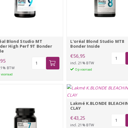
aantal
éal Blond Studio MT
L’oréal Blond Studio MT8
der High Perf 9T Bonder
Bonder Inside
de
L'oréal
€
56,95
L'oréal
,95
Blond
incl. 21% BTW
Blond
 21% BTW
Studio
Op voorraad
Studio
 voorraad
MT8
MT
Bonder
Powder
Inside
High
aantal
Perf
Lakmé K.BLONDE BLEACHI
CLAY
9T
Bonder
Lakmé
€
43,25
inside
K.BLON
incl. 21% BTW