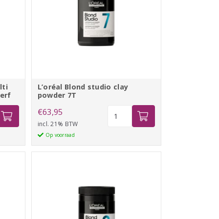
lti
L’oréal Blond studio clay
erf
powder 7T
L'oréal
€
63,95
Blond
incl. 21% BTW
studio
Op voorraad
clay
powder
ues
7T
aantal