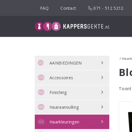
Spring
FAQ
Contact
071 - 512 5212
naar
inhoud
/
Haark
AANBIEDINGEN
(5)
Bl
Accessoires
(19)
Toont 
Finishing
(92)
Haaraanvulling
(45)
Haarkleuringen
(66)