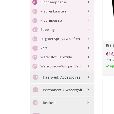
Blondeerpoeder
(8)
Kleurenkaarten
(3)
Kleurmousse
(1)
Spoeling
(11)
Uitgroei Sprays & Stiften
(4)
Kis
Verf
(25)
€
16
Waterstof Peroxide
(7)
incl.
Wenkbrauw/Wimper Verf
Op
(7)
Haarwerk Accessoires
(91)
Permanent / Watergolf
(17)
Redken
(5)