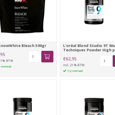
 SnowWhite Bleach 500gr
L’oréal Blond Studio 9T Mu
Techniques Powder High p
Kis
,95
L'oréal
€
62,95
SnowWhite
 21% BTW
Blond
incl. 21% BTW
Bleach
 voorraad
Studio
Op voorraad
500gr
9T
aantal
Multi
Techniq
Powder
High
perf