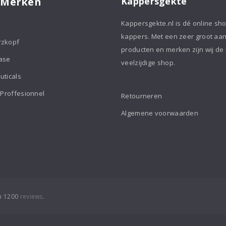
 Merken
Kappersgekte
Kappersgekte.nl is dé online sh
kappers. Met een zeer groot aa
rzkopf
producten en merken zijn wij de
ase
veelzijdige shop.
uticals
 Proffesionnel
Retourneren
Algemene voorwaarden
an 1200
reviews
.