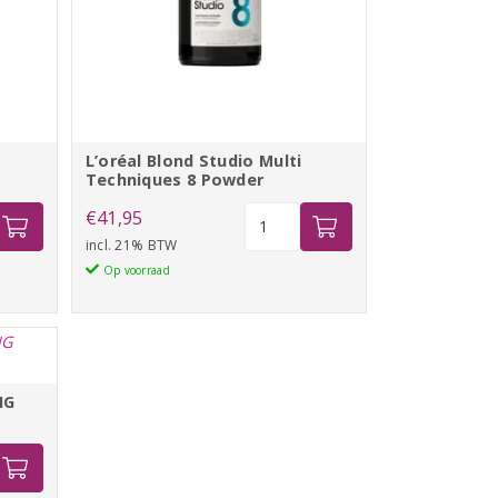
L’oréal Blond Studio Multi
Techniques 8 Powder
L'oréal
€
41,95
Blond
incl. 21% BTW
Studio
Op voorraad
Multi
Techniques
8
Powder
NG
aantal
DE