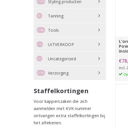
Styling producten
(123)
Tanning
(8)
Tools
(148)
L’or
UITVERKOOP
(12)
Pow
insi
Uncategorized
(3)
€
78
incl.
Verzorging
(378)
Op
Staffelkortingen
Voor kapperszaken die zich
aanmelden met KVK nummer
ontvangen extra staffelkortingen bij
het afrekenen.