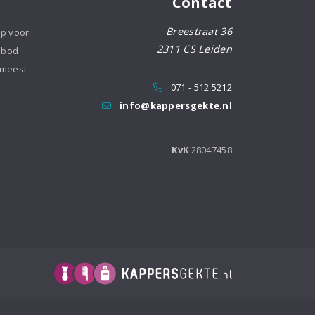
Contact
Breestraat 36
op voor
2311 CS Leiden
nbod
 meest
071 - 512 5212
info@kappersgekte.nl
KvK
28047458