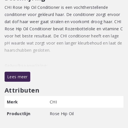
CHI Rose Hip Oil Conditioner is een vochtherstellende
conditioner voor gekleurd haar. De conditioner zorgt ervoor
dat dof haar weer gaat stralen en voorkomt droog haar. CHI
Rose Hip Oil Conditioner bevat Rozenbottelolie en vitamine C
voor het beste resultaat. De CHI conditioner heeft een lage
pH waarde wat zorgt voor een langer kleurbehoud en laat de
haarschubben gesloten.
Gebruiksaanwijzing:
Neem de gewenste hoeveelheid van de CHI Tea Tree
Lees meer
Conditioner in de handpalm en verdeel het over vochtig haar.
Masseer het in het haar en laat het 3 minuten intrekken en
Attributen
spoel het daarna uit.
Merk
CHI
Productlijn
Rose Hip Oil