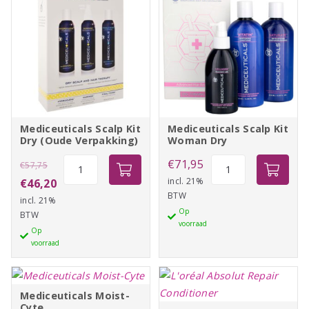
Mediceuticals Scalp Kit
Mediceuticals Scalp Kit
Dry (Oude Verpakking)
Woman Dry
Oorspronkelijke
Mediceuticals
Mediceuticals
€
71,95
€
57,75
Scalp
Scalp
prijs
Huidige
incl. 21%
€
46,20
BTW
Kit
Kit
incl. 21%
was:
prijs
Op
Dry
Woman
BTW
€57,75.
is:
voorraad
(Oude
Dry
Op
€46,20.
voorraad
Verpakking)
aantal
aantal
Mediceuticals Moist-
Cyte