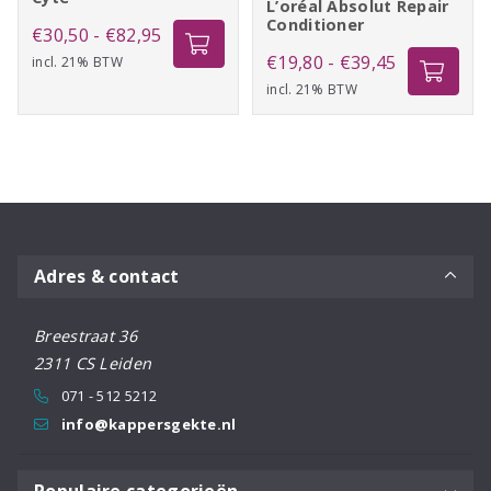
L’oréal Absolut Repair
Conditioner
Prijsklasse:
€
30,50
-
€
82,95
Prijsklasse:
€
19,80
-
€
39,45
incl. 21% BTW
€30,50
incl. 21% BTW
€19,80
tot
tot
€82,95
€39,45
Adres & contact
Breestraat 36
2311 CS Leiden
071 - 512 5212
info@kappersgekte.nl
Populaire categorieën