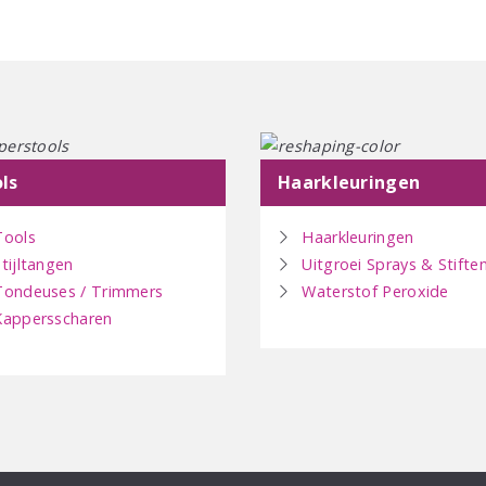
ls
Haarkleuringen
Tools
Haarkleuringen
Stijltangen
Uitgroei Sprays & Stifte
Tondeuses / Trimmers
Waterstof Peroxide
Kappersscharen