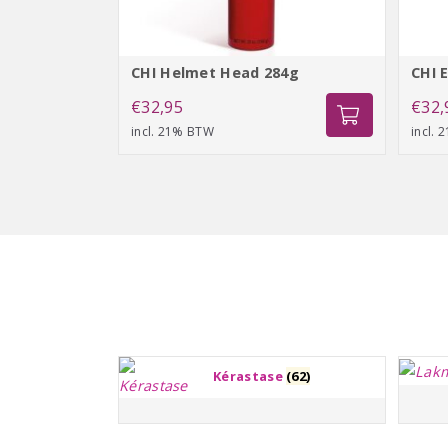
CHI Helmet Head 284g
CHI 
€
32,95
€
32,
incl. 21% BTW
incl.
Kérastase
(62)