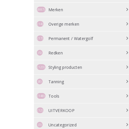
Merken
(887)
Overige merken
(14)
Permanent / Watergolf
(17)
Redken
(5)
Styling producten
(123)
Tanning
(8)
Tools
(148)
UITVERKOOP
(12)
Uncategorized
(3)