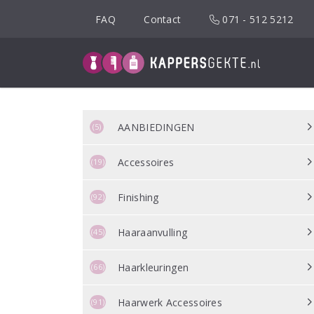
Spring
FAQ
Contact
071 - 512 5212
naar
inhoud
AANBIEDINGEN
(5)
Accessoires
(19)
Finishing
(92)
Haaraanvulling
(45)
Haarkleuringen
(66)
Haarwerk Accessoires
(91)