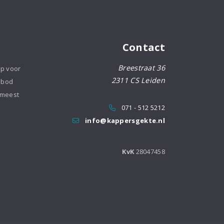
Contact
Breestraat 36
op voor
2311 CS Leiden
nbod
 meest
071 - 512 5212
info@kappersgekte.nl
KvK
28047458