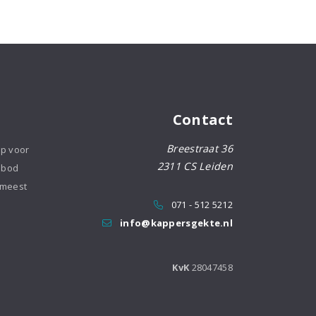
Contact
Breestraat 36
op voor
2311 CS Leiden
nbod
 meest
071 - 512 5212
info@kappersgekte.nl
KvK
28047458