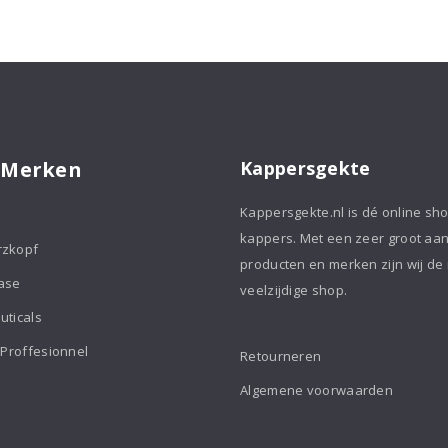
 Merken
Kappersgekte
Kappersgekte.nl is dé online sh
kappers. Met een zeer groot aa
rzkopf
producten en merken zijn wij de
ase
veelzijdige shop.
uticals
 Proffesionnel
Retourneren
Algemene voorwaarden