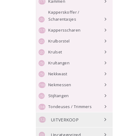
Kammen
(17)
Kapperskoffer /
Scharentasjes
(3)
Kappersscharen
(17)
Krulborstel
(2)
Krulset
(2)
Krultangen
(5)
Nekkwast
(5)
Nekmessen
(10)
Stijltangen
(5)
Tondeuses / Trimmers
(34)
UITVERKOOP
(12)
Uncategorized
(3)