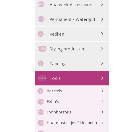
Haarwerk Accessoires
(91)
Permanent / Watergolf
(17)
Redken
(5)
Styling producten
(123)
Tanning
(8)
Tools
(148)
Borstels
(7)
Föhn's
(14)
Föhnborstels
(17)
Haarelastiekjes / klemmen
(12)