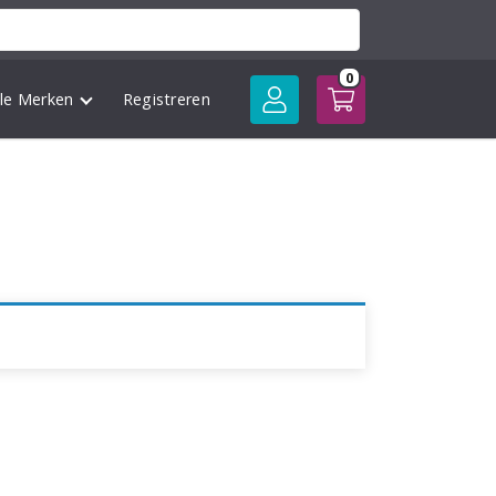
0
lle Merken
Registreren