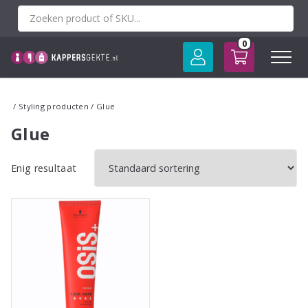
Spring
naar
inhoud
0
/
Styling producten
/ Glue
Glue
Enig resultaat