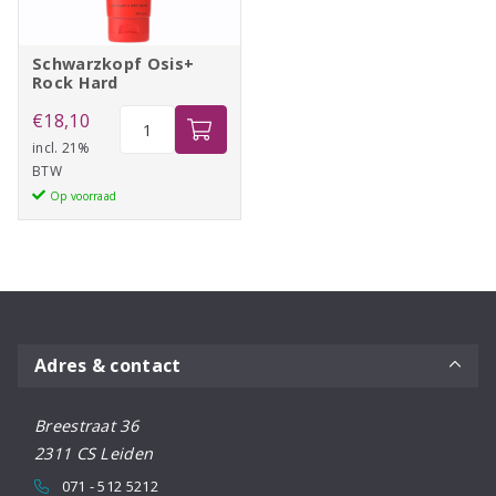
Schwarzkopf Osis+
Rock Hard
Schwarzkopf
€
18,10
Osis+
incl. 21%
BTW
Rock
Op voorraad
Hard
aantal
Adres & contact
Breestraat 36
2311 CS Leiden
071 - 512 5212