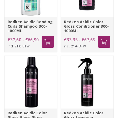
Redken Acidic Bonding
Redken Acidic Color
Curls Shampoo 300-
Gloss Conditioner 300-
1000ML
1000ML
Prijsklasse:
Prijsklasse:
€
32,60
-
€
66,90
€
33,35
-
€
67,65
incl. 21% BTW
€32,60
incl. 21% BTW
€33,35
tot
tot
€66,90
€67,65
Redken Acidic Color
Redken Acidic Color
Gloss Glass Gloss
Gloss Leave-in