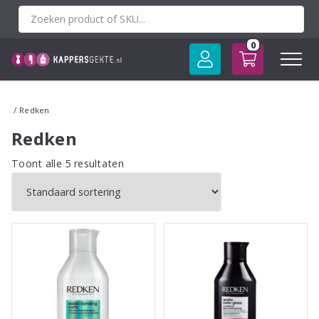
Spring
naar
inhoud
0
/ Redken
Redken
Toont alle 5 resultaten