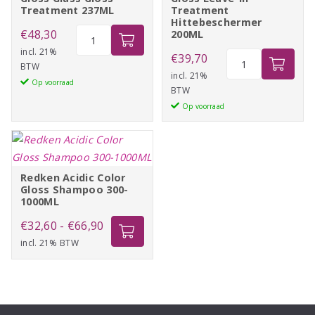
Treatment 237ML
Treatment
Hittebeschermer
Redken
€
48,30
200ML
Acidic
incl. 21%
Redken
€
39,70
BTW
Color
Acidic
incl. 21%
Op voorraad
Gloss
BTW
Color
Glass
Op voorraad
Gloss
Gloss
Leave-
Treatment
in
237ML
Treatment
aantal
Redken Acidic Color
Hittebeschermer
Gloss Shampoo 300-
200ML
1000ML
aantal
Prijsklasse:
€
32,60
-
€
66,90
incl. 21% BTW
€32,60
tot
€66,90