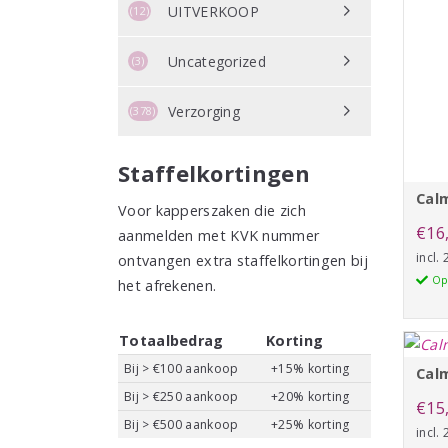
UITVERKOOP
(12)
Uncategorized
(3)
Verzorging
(378)
Staffelkortingen
Calm
Voor kapperszaken die zich
€
16
aanmelden met KVK nummer
incl.
ontvangen extra staffelkortingen bij
Op
het afrekenen.
Totaalbedrag
Korting
Bij > €100 aankoop
+15% korting
Cal
Bij > €250 aankoop
+20% korting
€
15
Bij > €500 aankoop
+25% korting
incl.