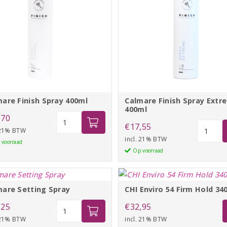
are Finish Spray 400ml
Calmare Finish Spray Extr
400ml
Calmare
,70
Calmare
€
17,55
Finish
 21% BTW
Finish
incl. 21% BTW
Spray
 voorraad
Spray
Op voorraad
400ml
Extreme
aantal
400ml
aantal
mare Setting Spray
CHI Enviro 54 Firm Hold 34
Calmare
,25
€
32,95
Setting
 21% BTW
incl. 21% BTW