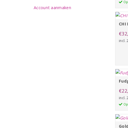
Op
Account aanmaken
CHI
€
32
incl.
Fud
€
22
incl.
Op
Gol