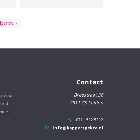
aantal
lgende »
Contact
Breestraat 36
op voor
2311 CS Leiden
nbod
 meest
071 - 512 5212
info@kappersgekte.nl