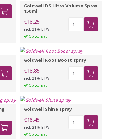
Goldwell DS Ultra Volume Spray
150ml
Goldwell
€
18,25
DS
incl. 21% BTW
Ultra
Op voorraad
Volume
Spray
150ml
Goldwell Root Boost spray
aantal
Goldwell
€
18,85
Root
incl. 21% BTW
Boost
Op voorraad
spray
aantal
ing
Goldwell Shine spray
Goldwell
€
18,45
Shine
incl. 21% BTW
spray
Op voorraad