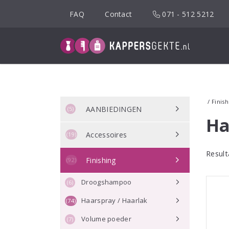
Spring
FAQ
Contact
071 - 512 5212
naar
inhoud
/
Finish
AANBIEDINGEN
(5)
Ha
Accessoires
(19)
Result
Finishing
(92)
Droogshampoo
(6)
Haarspray / Haarlak
(74)
Volume poeder
(7)