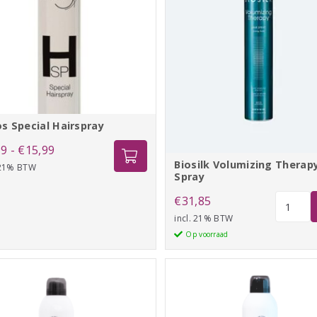
s Special Hairspray
Prijsklasse:
99
-
€
15,99
Biosilk Volumizing Therapy
 21% BTW
€6,99
Spray
tot
Biosilk
€
31,85
€15,99
Volumiz
incl. 21% BTW
Therapy
Op voorraad
Hair
Spray
aantal