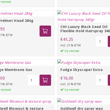
Spray
 voorraad
aantal
 Helmet Head 284g
CHI Luxury Black Seed Oil
,95
Flexible Hold Hairspray 34
 21% BTW
CHI
€
41,25
Luxury
incl. 21% BTW
Black
Op voorraad
Seed
Oil
Flexible
ge Membrane Gas
Fudge Skyscaper Extra
Hold
Fudge
Fudge
,00
€
16,00
Hairspra
Membrane
Skyscap
 21% BTW
incl. 21% BTW
340gr
Gas
Extra
 voorraad
Op voorraad
aantal
aantal
aantal
dwell Blowout & texture
Goldwell dry spray wax