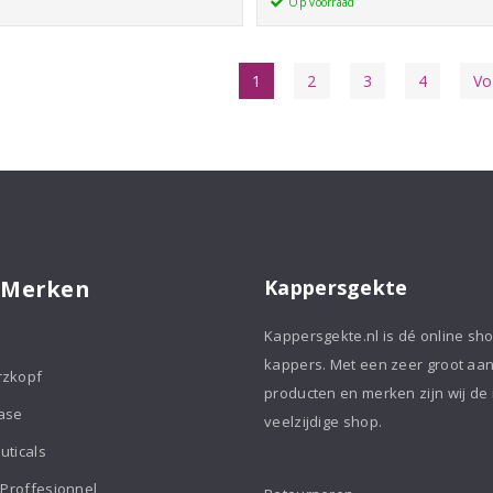
&
Op voorraad
spray
Finishing
aantal
spray
1
2
3
4
Vo
aantal
 Merken
Kappersgekte
Kappersgekte.nl is dé online sh
kappers. Met een zeer groot aa
rzkopf
producten en merken zijn wij de
ase
veelzijdige shop.
uticals
 Proffesionnel