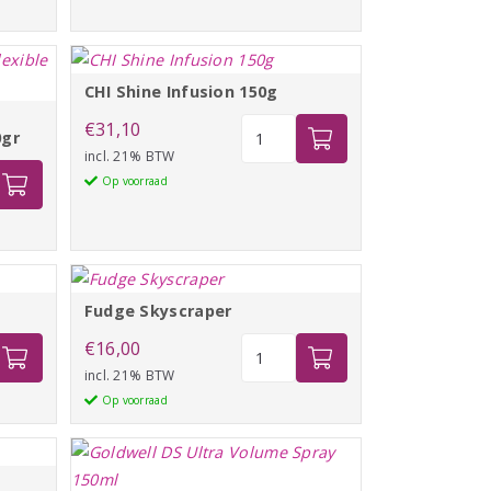
CHI Shine Infusion 150g
CHI
€
31,10
0gr
Shine
incl. 21% BTW
Infusion
Op voorraad
150g
aantal
Fudge Skyscraper
Fudge
€
16,00
y
er
Skyscraper
incl. 21% BTW
aantal
Op voorraad