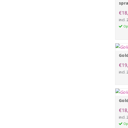
spr
€
18
incl.
Op
Gold
€
19
incl.
Gold
€
18
incl.
Op