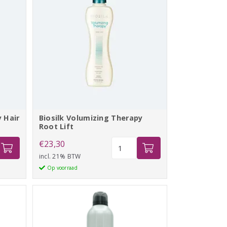
 Hair
Biosilk Volumizing Therapy
Root Lift
Biosilk
€
23,30
ing
Volumizing
incl. 21% BTW
Therapy
Op voorraad
Root
Lift
aantal