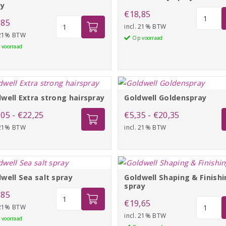
ay
Goldwell
€
18,85
Goldwell
,85
dry
incl. 21% BTW
Blowout
 21% BTW
spray
Op voorraad
&
 voorraad
wax
texture
aantal
spray
aantal
well Extra strong hairspray
Goldwell Goldenspray
Prijsklasse:
Prijsklasse:
,05
-
€
22,25
€
5,35
-
€
20,35
 21% BTW
€19,05
incl. 21% BTW
€5,35
tot
tot
€22,25
€20,35
well Sea salt spray
Goldwell Shaping & Finish
spray
Goldwell
,85
Goldwell
€
19,65
Sea
 21% BTW
Shaping
incl. 21% BTW
salt
 voorraad