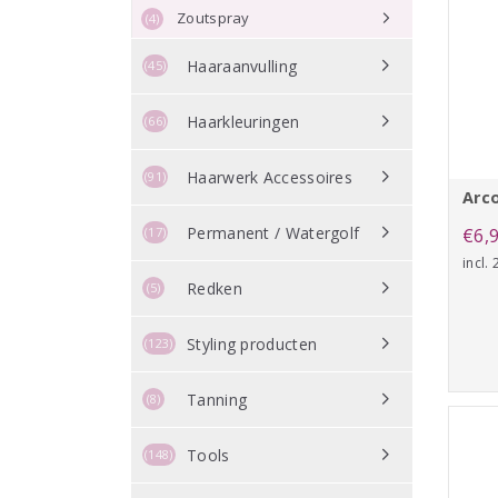
Zoutspray
(4)
Haaraanvulling
(45)
Haarkleuringen
(66)
Haarwerk Accessoires
(91)
Arco
Permanent / Watergolf
(17)
€
6,
incl.
Redken
(5)
Styling producten
(123)
Tanning
(8)
Tools
(148)