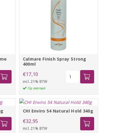
eme
Calmare Finish Spray Strong
400ml
Calmare
€
17,10
Finish
incl. 21% BTW
Spray
Op voorraad
Strong
400ml
aantal
0g
CHI Enviro 54 Natural Hold 340g
€
32,95
incl. 21% BTW