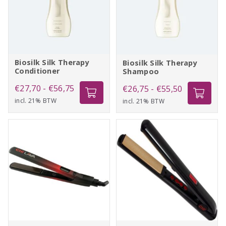
Biosilk Silk Therapy
Biosilk Silk Therapy
Conditioner
Shampoo
Prijsklasse:
€
27,70
-
€
56,75
Prijsklasse:
€
26,75
-
€
55,50
incl. 21% BTW
€27,70
incl. 21% BTW
€26,75
tot
tot
€56,75
€55,50