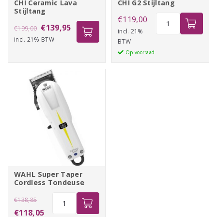
CHI Ceramic Lava
CHI G2 Stijltang
Stijltang
CHI
€
119,00
Oorspronkelijke
Huidige
€
139,95
€
199,00
G2
incl. 21%
incl. 21% BTW
prijs
prijs
BTW
Stijltang
was:
is:
Op voorraad
aantal
€199,00.
€139,95.
WAHL Super Taper
Cordless Tondeuse
Oorspronkelijke
WAHL
€
138,85
Super
prijs
Huidige
€
118,05