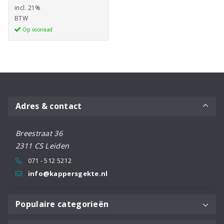
Taper
incl. 21%
was:
prijs
Cordless
BTW
€138,85.
is:
Tondeuse
Op voorraad
€118,05.
aantal
Adres & contact
Breestraat 36
2311 CS Leiden
071 - 512 5212
info@kappersgekte.nl
Populaire categorieën