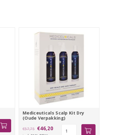
Mediceuticals Scalp Kit Dry
(Oude Verpakking)
Oorspronkelijke
Huidige
Mediceuticals
€
46,20
€
57,75