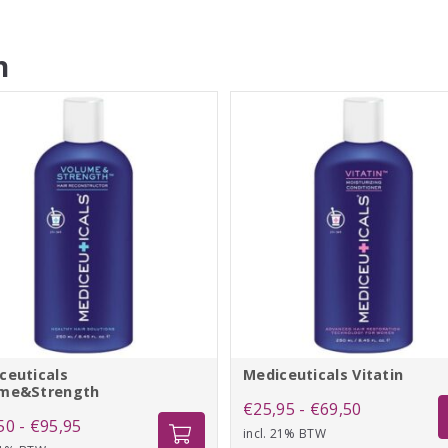
n
ceuticals
Mediceuticals Vitatin
me&Strength
Prijsklasse:
€
25,95
-
€
69,50
Prijsklasse:
50
-
€
95,95
incl. 21% BTW
€25,95