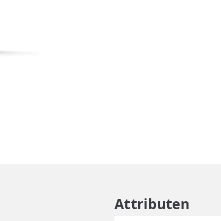
Curls
&
Waves
Hydrating
conditioner
aantal
Attributen