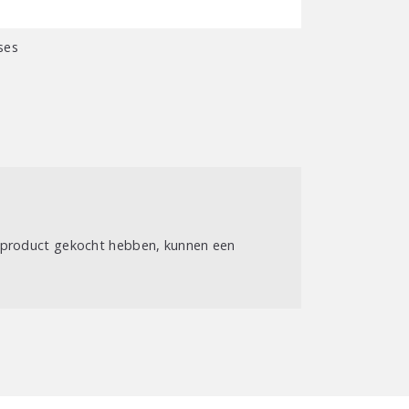
l
ses
t product gekocht hebben, kunnen een