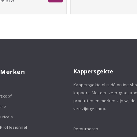
 21% BTW
€35,50
tot
tot
€69,50
€95,95
 Merken
Kappersgekte
Kappersgekte.nl is dé online sh
kappers. Met een zeer groot aa
rzkopf
producten en merken zijn wij de
ase
veelzijdige shop.
uticals
 Proffesionnel
Retourneren