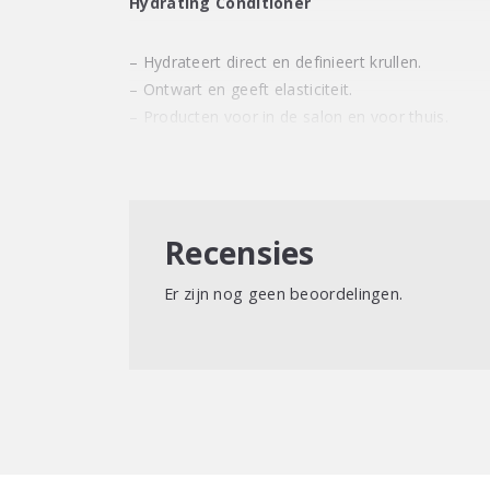
Hydrating Conditioner
– Hydrateert direct en definieert krullen.
– Ontwart en geeft elasticiteit.
– Producten voor in de salon en voor thuis.
Recensies
Er zijn nog geen beoordelingen.