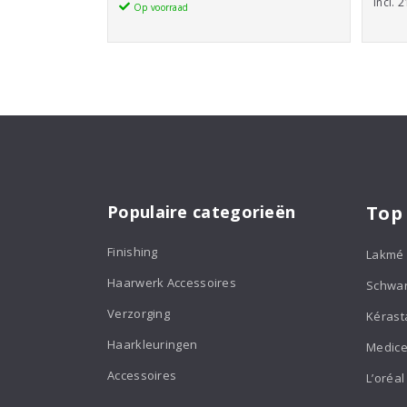
incl.
Conditioner
Op voorraad
300ml
aantal
Populaire categorieën
Top
Finishing
Lakmé
Haarwerk Accessoires
Schwa
Verzorging
Kérast
Haarkleuringen
Medice
Accessoires
L’oréal