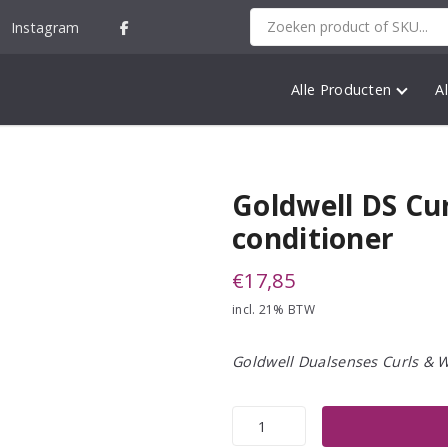
Instagram
Alle Producten
A
Goldwell DS Cu
conditioner
€
17,85
incl. 21% BTW
Goldwell Dualsenses Curls & 
Goldwell
DS