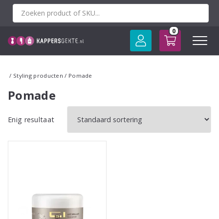
Spring
naar
inhoud
0
/
Styling producten
/ Pomade
Pomade
Enig resultaat