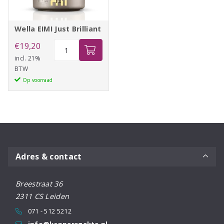
Wella EIMI Just Brilliant
Wella
€
19,20
EIMI
incl. 21%
BTW
Just
Op voorraad
Brilliant
aantal
Adres & contact
Breestraat 36
2311 CS Leiden
071 - 512 5212
info@kappersgekte.nl