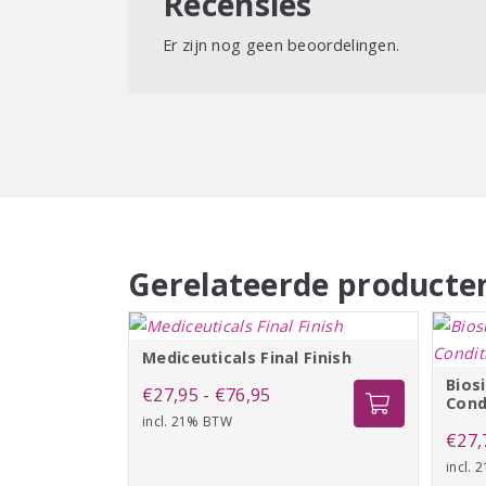
Recensies
Er zijn nog geen beoordelingen.
Gerelateerde producte
Mediceuticals Final Finish
Bios
Prijsklasse:
€
27,95
-
€
76,95
Cond
incl. 21% BTW
€27,95
€
27,
tot
incl.
€76,95