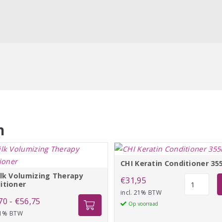
n
CHI Keratin Conditioner 35
ilk Volumizing Therapy
CHI
€
31,95
itioner
Keratin
incl. 21% BTW
Prijsklasse:
70
-
€
56,75
Conditione
Op voorraad
 21% BTW
€27,70
355ml