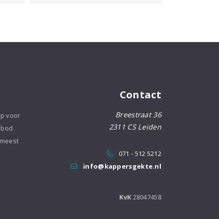
Woman
Dry
aantal
Contact
Breestraat 36
op voor
2311 CS Leiden
nbod
 meest
071 - 512 5212
info@kappersgekte.nl
KvK
28047458