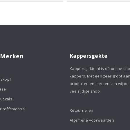
tot
aantal
€56,75
 Merken
Kappersgekte
Kappersgekte.nl is dé online sh
kappers. Met een zeer groot aa
rzkopf
producten en merken zijn wij de
ase
veelzijdige shop.
uticals
 Proffesionnel
Retourneren
Algemene voorwaarden