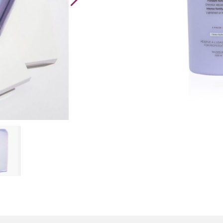
Kérastase
Blond
Absolu
Cicaflash
Conditioner
aantal