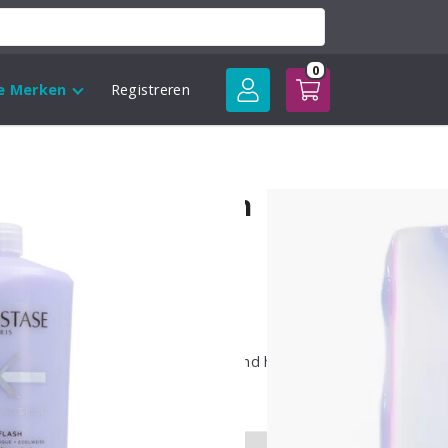
0
le Merken
Registreren
d Absolu Cicaflash
sse:
tioner speciaal voor mensen met blond haar
oed wordt verzorgd