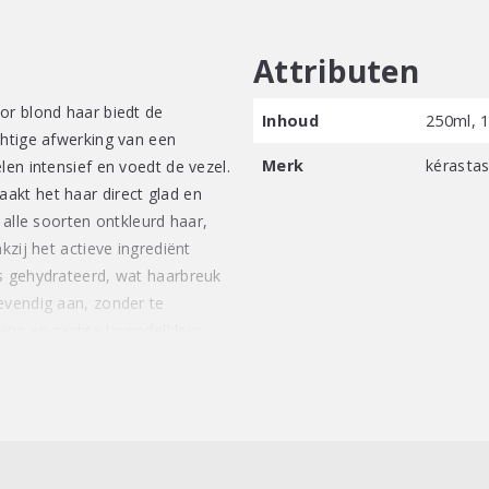
Attributen
or blond haar biedt de
Inhoud
250ml, 
chtige afwerking van een
Merk
kérasta
len intensief en voedt de vezel.
akt het haar direct glad en
 alle soorten ontkleurd haar,
kzij het actieve ingrediënt
s gehydrateerd, wat haarbreuk
evendig aan, zonder te
ans en zachte lavendelkleur.