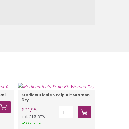
5ml
Mediceuticals Scalp Kit Woman
Dry
Mediceuticals
€
71,95
Scalp
incl. 21% BTW
r
Kit
Op voorraad