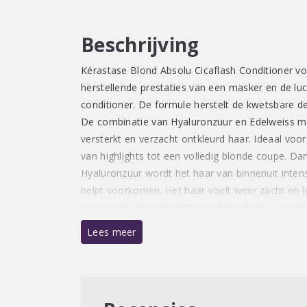
Beschrijving
Kérastase Blond Absolu Cicaflash Conditioner vo
herstellende prestaties van een masker en de lu
conditioner. De formule herstelt de kwetsbare de
De combinatie van Hyaluronzuur en Edelweiss ma
versterkt en verzacht ontkleurd haar. Ideaal voor
van highlights tot een volledig blonde coupe. Dan
Hyaluronzuur wordt het haar van binnenuit inten
helpt voorkomen. Het haar voelt weer zacht en l
verzwaren. De melkachtige gel heeft een opaalgl
Lees meer