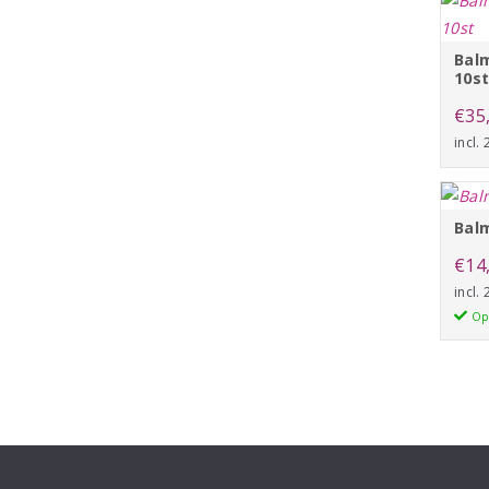
Balm
10s
€
35
incl.
Balm
€
14
incl.
Op