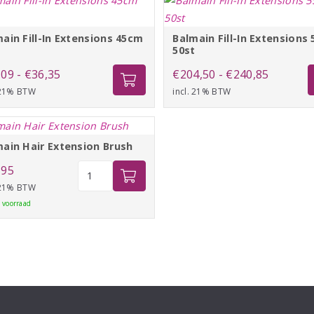
€72,65
€205,75
ain Fill-In Extensions 45cm
Balmain Fill-In Extensions
t
50st
Prijsklasse:
Prijsklas
,09
-
€
36,35
€
204,50
-
€
240,85
 21% BTW
€35,09
incl. 21% BTW
€204,50
tot
tot
€36,35
€240,85
ain Hair Extension Brush
Balmain
,95
Hair
 21% BTW
Extension
 voorraad
Brush
aantal