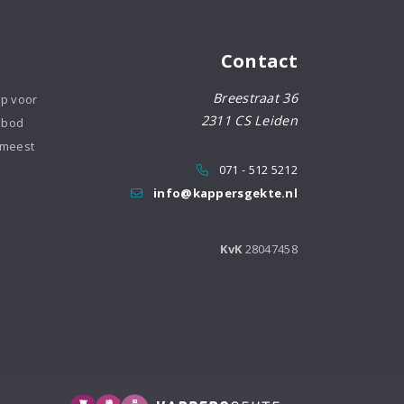
Contact
Breestraat 36
op voor
2311 CS Leiden
nbod
 meest
071 - 512 5212
info@kappersgekte.nl
KvK
28047458