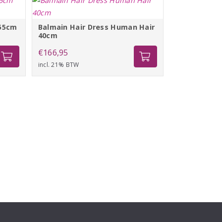
€119,85
 55cm
Balmain Hair Dress Human Hair
40cm
se:
€
166,95
incl. 21% BTW