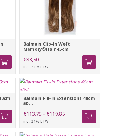
an
Balmain Clip-In Weft
Memory®Hair 45cm
se:
€
83,50
incl. 21% BTW
 40cm
Balmain Fill-In Extensions 40cm
50st
se:
Prijsklasse:
€
113,75
-
€
119,85
incl. 21% BTW
€113,75
tot