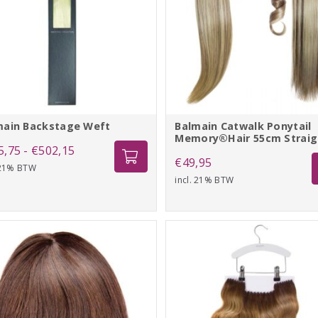
main Backstage Weft
Balmain Catwalk Ponytail
Memory®Hair 55cm Straig
Prijsklasse:
5,75
-
€
502,15
€
49,95
 21% BTW
€205,75
incl. 21% BTW
tot
€502,15