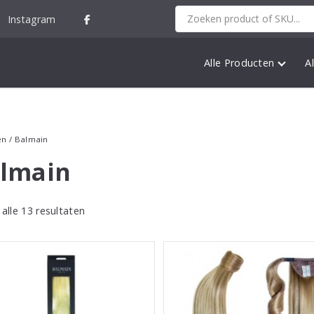
Instagram
Alle Producten
A
en
/ Balmain
lmain
alle 13 resultaten