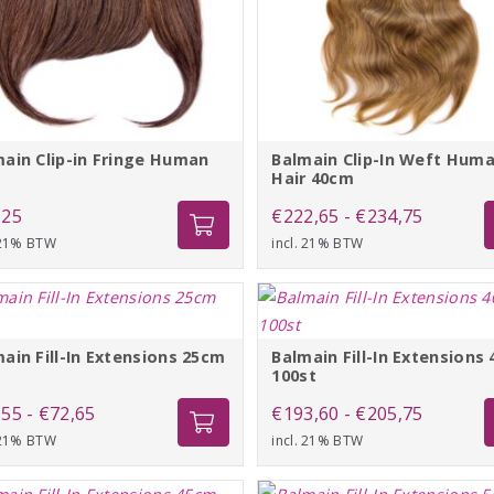
ain Clip-in Fringe Human
Balmain Clip-In Weft Hum
Hair 40cm
Prijsklas
,25
€
222,65
-
€
234,75
 21% BTW
incl. 21% BTW
€222,65
tot
€234,75
ain Fill-In Extensions 25cm
Balmain Fill-In Extensions
t
100st
Prijsklasse:
Prijsklas
,55
-
€
72,65
€
193,60
-
€
205,75
 21% BTW
€66,55
incl. 21% BTW
€193,60
tot
tot