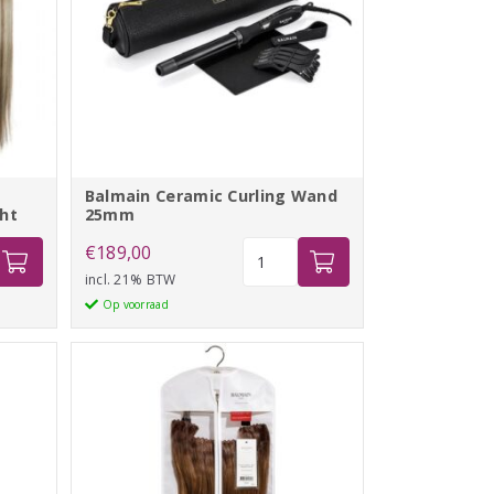
Balmain Ceramic Curling Wand
ht
25mm
Balmain
€
189,00
Ceramic
incl. 21% BTW
Curling
Op voorraad
Wand
25mm
aantal