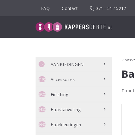
Spring
FAQ
Contact
071 - 512 5212
naar
inhoud
/
Merk
AANBIEDINGEN
(5)
Ba
Accessoires
(19)
Toont 
Finishing
(92)
Haaraanvulling
(45)
Haarkleuringen
(66)