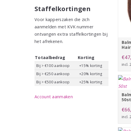
Staffelkortingen
Voor kapperszaken die zich
aanmelden met KVK nummer
ontvangen extra staffelkortingen bij
het afrekenen.
Balm
Hair
€
47
Totaalbedrag
Korting
incl.
Bij > €100 aankoop
+15% korting
Bij > €250 aankoop
+20% korting
Bij > €500 aankoop
+25% korting
Balm
Account aanmaken
50s
€
66
incl.