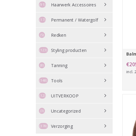
Haarwerk Accessoires
(91)
Permanent / Watergolf
(17)
Redken
(5)
Styling producten
(123)
Bal
€
20
Tanning
(8)
incl.
Tools
(148)
UITVERKOOP
(12)
Uncategorized
(3)
Verzorging
(378)