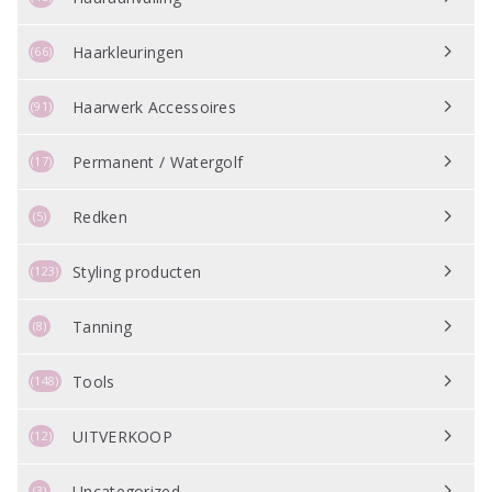
Haarkleuringen
(66)
Haarwerk Accessoires
(91)
Permanent / Watergolf
(17)
Redken
(5)
Styling producten
(123)
Tanning
(8)
Tools
(148)
UITVERKOOP
(12)
Uncategorized
(3)