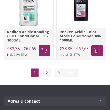
Redken Acidic Bonding
Redken Acidic Color
Curls Conditioner 300-
Gloss Conditioner 300-
1000ML
1000ML
Prijsklasse:
Prijsklasse:
€
33,35
-
€
67,65
€
33,35
-
€
67,65
incl. 21% BTW
€33,35
incl. 21% BTW
€33,35
tot
tot
€67,65
€67,65
1
2
Volgende »
Adres & contact