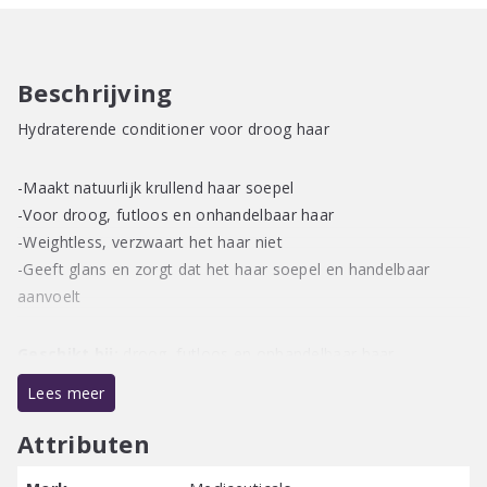
Beschrijving
Hydraterende conditioner voor droog haar
-Maakt natuurlijk krullend haar soepel
-Voor droog, futloos en onhandelbaar haar
-Weightless, verzwaart het haar niet
-Geeft glans en zorgt dat het haar soepel en handelbaar
aanvoelt
Geschikt bij:
droog, futloos en onhandelbaar haar.
Lees meer
Gebruiksaanwijzing:
het haar wassen met een
Mediceuticals cleanser, vervolgens handdoekdroog maken
Attributen
en Moist-Cyte verdelen vanaf de hoofdhuid over het haar. 2-