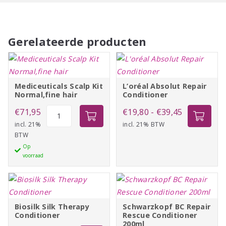
Gerelateerde producten
Mediceuticals Scalp Kit
L’oréal Absolut Repair
Normal,fine hair
Conditioner
Mediceuticals
Prijsklasse:
€
71,95
€
19,80
-
€
39,45
Scalp
incl. 21%
incl. 21% BTW
€19,80
BTW
Kit
tot
Op
Normal,fine
€39,45
voorraad
hair
aantal
Biosilk Silk Therapy
Schwarzkopf BC Repair
Conditioner
Rescue Conditioner
200ml