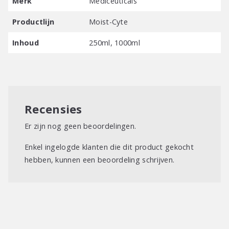
Merk
Mediceuticals
3 minuten laten inwerken en vervolgens uitspoelen.
Productlijn
Moist-Cyte
Inhoud
250ml, 1000ml
Recensies
Er zijn nog geen beoordelingen.
Enkel ingelogde klanten die dit product gekocht
hebben, kunnen een beoordeling schrijven.