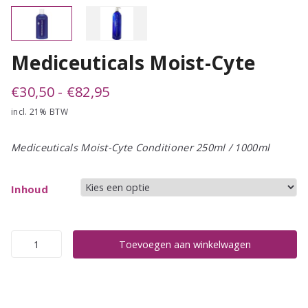
Mediceuticals Moist-Cyte
Prijsklasse:
€
30,50
-
€
82,95
incl. 21% BTW
€30,50
tot
Mediceuticals Moist-Cyte Conditioner 250ml / 1000ml
€82,95
Inhoud
Mediceuticals
Toevoegen aan winkelwagen
Moist-
Cyte
aantal