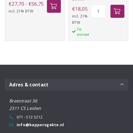
Prijsklasse:
€
27,70
-
€
56,75
Schwarzkopf
€
18,05
incl. 21% BTW
€27,70
BC
incl. 21%
tot
BTW
Repair
€56,75
Op
Rescue
voorraad
Conditioner
200ml
aantal
Adres & contact
Breestraat 36
2311 CS Leiden
071 - 512 5212
info@kappersgekte.nl