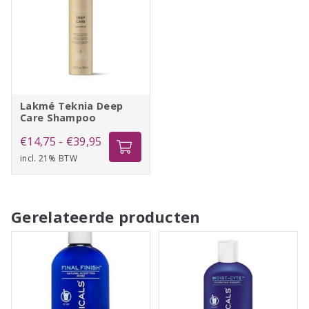
Lakmé Teknia Deep
Care Shampoo
Prijsklasse:
€
14,75
-
€
39,95
incl. 21% BTW
€14,75
tot
€39,95
Gerelateerde producten