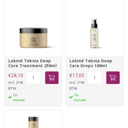
Lakmé Teknia Deep
Lakmé Teknia Deep
Care Treatment 250ml
Care Drops 100ml
Lakmé
Lakmé
€
28,10
€
17,05
Teknia
Teknia
incl. 21%
incl. 21%
BTW
BTW
Deep
Deep
Op
Op
Care
Care
voorraad
voorraad
Treatment
Drops
250ml
100ml
aantal
aantal