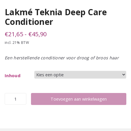
Lakmé Teknia Deep Care
Conditioner
Prijsklasse:
€
21,65
-
€
45,90
incl. 21% BTW
€21,65
tot
Een herstellende conditioner voor droog of broos haar
€45,90
Inhoud
Lakmé
Toevoegen aan winkelwagen
Teknia
Deep
Care
Conditioner