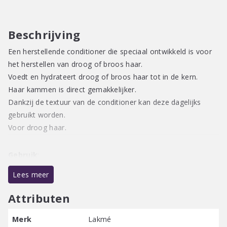
aantal
Beschrijving
Een herstellende conditioner die speciaal ontwikkeld is voor
het herstellen van droog of broos haar.
Voedt en hydrateert droog of broos haar tot in de kern.
Haar kammen is direct gemakkelijker.
Dankzij de textuur van de conditioner kan deze dagelijks
gebruikt worden.
Voor droog haar.
Gebruik
:
Aanbrengen op nat haar en laten opschuimen, vervolgens
Lees meer
uitspoelen.
Attributen
Veganistische formule / Vrij van parabenen / Zonder
Merk
Lakmé
minerale olie / Zonder kleurstoffen