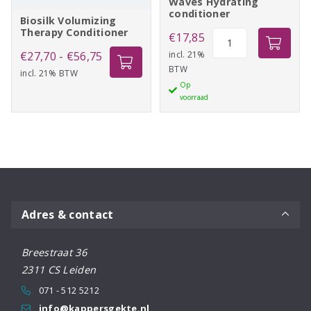
Waves Hydrating
conditioner
Biosilk Volumizing
Therapy Conditioner
Goldwell
€
17,85
DS
Prijsklasse:
incl. 21%
€
27,70
-
€
56,75
BTW
Curls
incl. 21% BTW
€27,70
Op
&
tot
voorraad
Waves
€56,75
Hydrating
conditioner
aantal
Adres & contact
Breestraat 36
2311 CS Leiden
071 - 512 5212
info@kappersgekte.nl