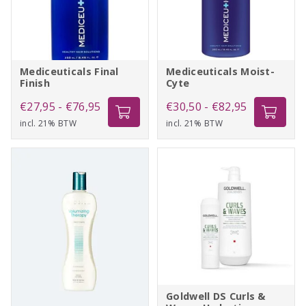
Mediceuticals Final
Mediceuticals Moist-
Finish
Cyte
Prijsklasse:
Prijsklasse:
€
27,95
-
€
76,95
€
30,50
-
€
82,95
incl. 21% BTW
€27,95
incl. 21% BTW
€30,50
tot
tot
€76,95
€82,95
Goldwell DS Curls &