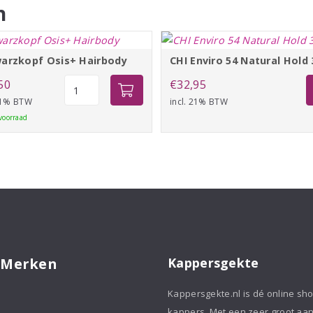
n
arzkopf Osis+ Hairbody
CHI Enviro 54 Natural Hold
Schwarzkopf
50
€
32,95
Osis+
 21% BTW
incl. 21% BTW
Hairbody
voorraad
aantal
 Merken
Kappersgekte
Kappersgekte.nl is dé online sh
kappers. Met een zeer groot aa