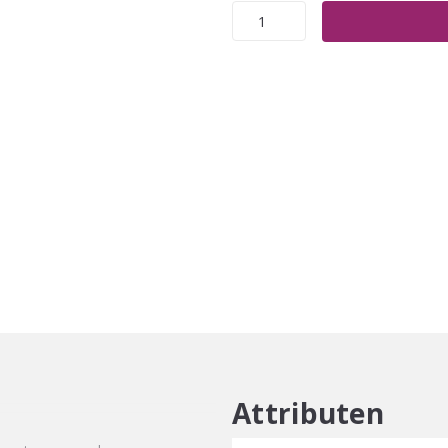
Arcos
Special
Hairspray
aantal
Attributen