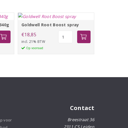
 340g
Goldwell Root Boost spray
Goldwell
€
18,85
Root
incl. 21% BTW
Boost
Op voorraad
spray
aantal
Contact
Breestraat 36
op voor
2311 CS Leiden
nbod