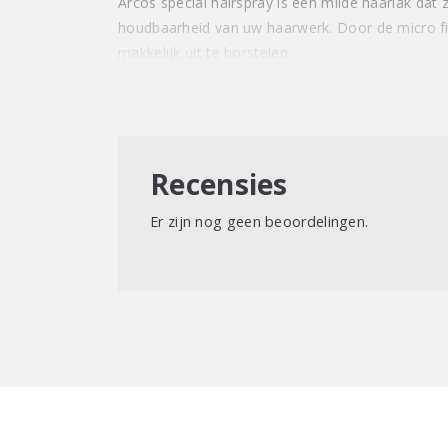
Arcos special hairspray is een milde haarlak dat
houdbaarheid van uw haarwerk. Door de micro fij
makkelijk uit te borstelen.
Recensies
Er zijn nog geen beoordelingen.