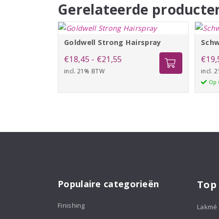
Gerelateerde producte
Goldwell Strong Hairspray
Schw
Prijsklasse:
€
18,45
-
€
21,55
€
19,
incl. 21% BTW
€18,45
incl.
Op 
tot
€21,55
Populaire categorieën
Top
Finishing
Lakmé