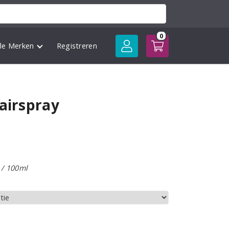
0
lle Merken
Registreren
Hairspray
se:
 / 100ml