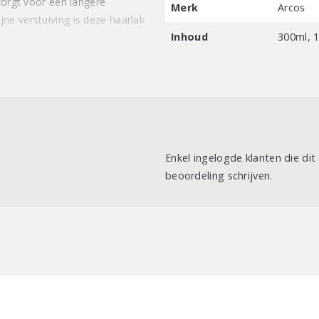
 zorgt voor een langere
Merk
Arcos
ne verstuiving is deze haarlak
Inhoud
300ml, 
Enkel ingelogde klanten die di
beoordeling schrijven.