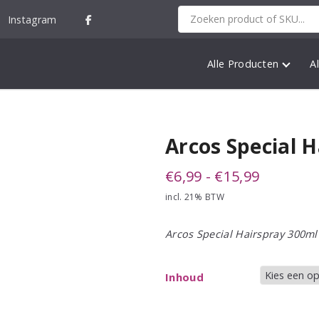
Instagram
Alle Producten
A
Arcos Special 
Prijsklas
€
6,99
-
€
15,99
incl. 21% BTW
€6,99
tot
Arcos Special Hairspray 300ml
€15,99
Inhoud