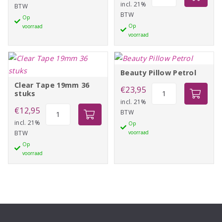
Pillow
incl. 21%
BTW
Silver
BTW
Antracite
Op
aantal
Op
voorraad
aantal
voorraad
Beauty Pillow Petrol
Clear Tape 19mm 36
Beauty
€
23,95
stuks
Pillow
incl. 21%
Clear
€
12,95
BTW
Petrol
Tape
incl. 21%
Op
aantal
BTW
voorraad
19mm
Op
36
voorraad
stuks
aantal