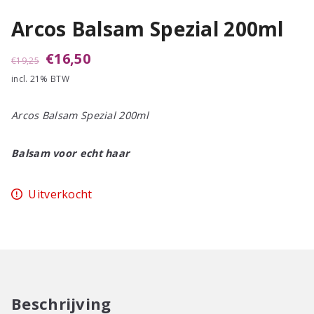
Arcos Balsam Spezial 200ml
Oorspronkelijke
Huidige
€
16,50
€
19,25
incl. 21% BTW
prijs
prijs
was:
is:
Arcos Balsam Spezial 200ml
€19,25.
€16,50.
Balsam voor echt haar
Uitverkocht
Beschrijving