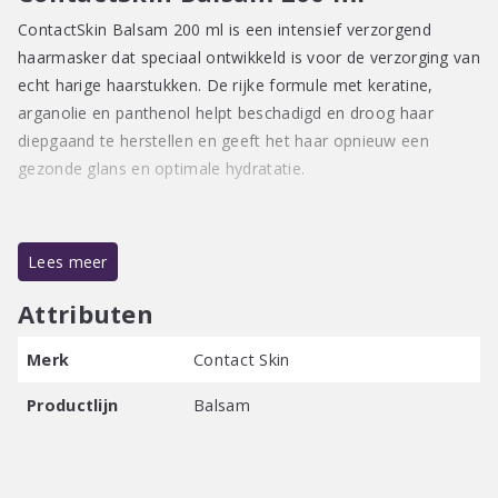
ContactSkin Balsam 200 ml is een intensief verzorgend
haarmasker dat speciaal ontwikkeld is voor de verzorging van
echt harige haarstukken. De rijke formule met keratine,
arganolie en panthenol helpt beschadigd en droog haar
diepgaand te herstellen en geeft het haar opnieuw een
gezonde glans en optimale hydratatie.
Door dagelijks gebruik, wassen en styling kan echt haar in
een haarstuk zijn zachtheid en natuurlijke uitstraling
Lees meer
verliezen. ContactSkin Balsam voedt het haar intensief,
Attributen
maakt het soepel en helpt klitten en uitdroging te
voorkomen. Dankzij de verzorgende ingrediënten blijft het
Merk
Contact Skin
haar langer zacht, glanzend en makkelijker doorkambaar.
Productlijn
Balsam
Verzorgende ingrediënten
Keratine
ondersteunt het herstel van beschadigde
haarvezels en versterkt het haar