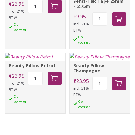
Sensi-Tak Tape 25mm
Beauty
€
23,95
– 2,75m
Pillow
incl. 21%
Sensi-
€
9,95
BTW
Pearl
Tak
incl. 21%
Op
aantal
voorraad
BTW
Tape
Op
25mm
voorraad
-
2,75m
aantal
Beauty Pillow Petrol
Beauty Pillow
Champagne
Beauty
€
23,95
Beauty
€
23,95
Pillow
incl. 21%
Pillow
incl. 21%
BTW
Petrol
BTW
Champagne
Op
aantal
Op
voorraad
aantal
voorraad