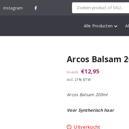
Instagram
Alle Producten
A
Arcos Balsam 
Oorspronkelijke
Huidige
€
12,95
€
14,95
incl. 21% BTW
prijs
prijs
was:
is:
Arcos Balsam 200ml
€14,95.
€12,95.
Voor Synthetisch haar
Uitverkocht