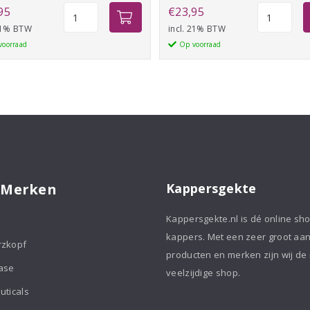
Clear
Beauty
95
€
23,95
Tape
Pillow
 21% BTW
incl. 21% BTW
19mm
Lila
voorraad
Op voorraad
36
aantal
stuks
aantal
 Merken
Kappersgekte
Kappersgekte.nl is dé online sh
kappers. Met een zeer groot aa
rzkopf
producten en merken zijn wij de
ase
veelzijdige shop.
uticals