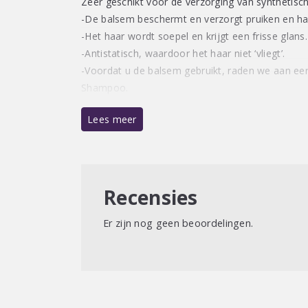
Zeer geschikt voor de verzorging van synthetisch
-De balsem beschermt en verzorgt pruiken en ha
-Het haar wordt soepel en krijgt een frisse glans.
-Antistatisch, waardoor het haar niet ‘vliegt’.
-Voordat u de balsem gebruikt, raden we aan eer
Shampoo.
Lees meer
Recensies
Er zijn nog geen beoordelingen.