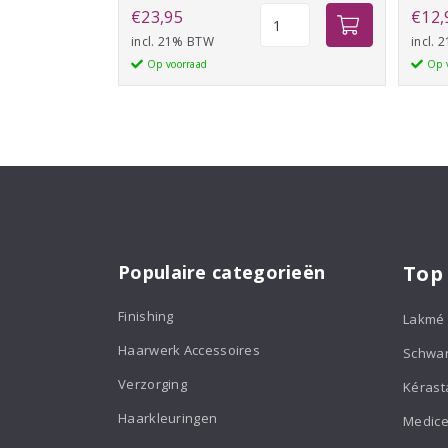
Beauty
€
23,95
€
12,
Pillow
incl. 21% BTW
incl.
Pearl
Op voorraad
Op 
aantal
Populaire categorieën
Top
Finishing
Lakmé
Haarwerk Accessoires
Schwa
Verzorging
Kérast
Haarkleuringen
Medice