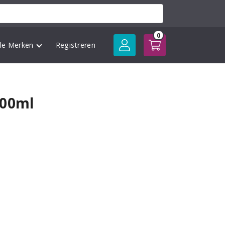
0
lle Merken
Registreren
200ml