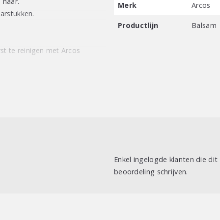
 haar.
Merk
Arcos
arstukken.
Productlijn
Balsam
st te reinigen met Arcos
Enkel ingelogde klanten die di
beoordeling schrijven.