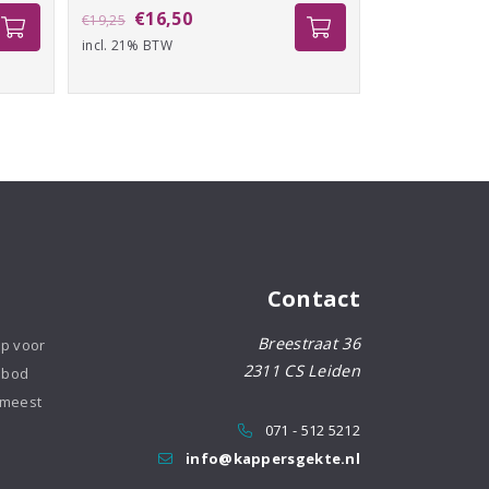
Oorspronkelijke
Huidige
€
16,50
€
19,25
incl. 21% BTW
prijs
prijs
was:
is:
€19,25.
€16,50.
Contact
Breestraat 36
op voor
2311 CS Leiden
nbod
 meest
071 - 512 5212
info@kappersgekte.nl