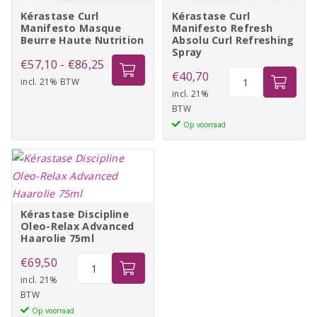
Kérastase Curl
Kérastase Curl
Manifesto Masque
Manifesto Refresh
Beurre Haute Nutrition
Absolu Curl Refreshing
Spray
Prijsklasse:
€
57,10
-
€
86,25
Kérastase
€
40,70
incl. 21% BTW
€57,10
Curl
incl. 21%
tot
BTW
Manifesto
€86,25
Op voorraad
Refresh
Absolu
Curl
Refreshing
Spray
Kérastase Discipline
aantal
Oleo-Relax Advanced
Haarolie 75ml
Kérastase
€
69,50
Discipline
incl. 21%
BTW
Oleo-
Op voorraad
Relax