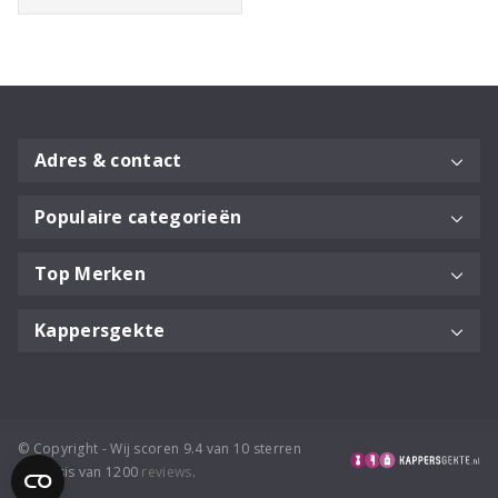
Advanced
Haarolie
75ml
aantal
Adres & contact
Populaire categorieën
Top Merken
Kappersgekte
© Copyright - Wij scoren 9.4 van 10 sterren
op basis van 1200
reviews
.