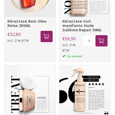
Kérastase Bain Oleo
Kérastase Curl
Relax 250ML
manifesto Huile
Sublime Repair 50ML
€
32,80
Kérastase
€
56,90
incl. 21% BTW
Curl
incl. 21%
BTW
manifesto
Op voorraad
Huile
Sublime
Repair
50ML
aantal