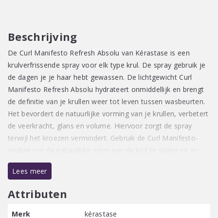
Curl
Refreshing
Spray
Beschrijving
aantal
De Curl Manifesto Refresh Absolu van Kérastase is een
krulverfrissende spray voor elk type krul. De spray gebruik je
de dagen je je haar hebt gewassen. De lichtgewicht Curl
Manifesto Refresh Absolu hydrateert onmiddellijk en brengt
de definitie van je krullen weer tot leven tussen wasbeurten.
Het bevordert de natuurlijke vorming van je krullen, verbetert
de veerkracht, glans en volume. Hiervoor zorgt de spray
terwijl het kroezen vermindert. Gebruik de Curl Manifesto-
routine om de natuurlijke vorm van de krul te stylen en je
krullen langer te behouden.
Lees meer
Attributen
Merk
kérastase