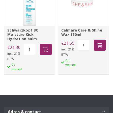
Schwarzkopf BC
Calmare Care & Shine
Moisture Kick
Wax 150ml
Hydration balm
Calmare
€
21,55
Schwarzkopf
€
21,30
Care
incl. 21%
BC
incl. 21%
BTW
&
BTW
Moisture
Op
Shine
Op
voorraad
Kick
Wax
voorraad
Hydration
150ml
balm
aantal
aantal
Adres & contact