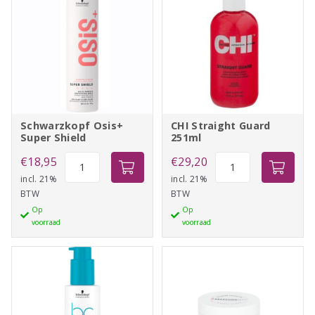
Schwarzkopf Osis+
CHI Straight Guard
Super Shield
251ml
Schwarzkopf
CHI
€
18,95
€
29,20
Osis+
Straight
incl. 21%
incl. 21%
BTW
BTW
Super
Guard
Op
Op
Shield
251ml
voorraad
voorraad
aantal
aantal