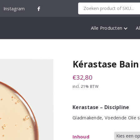
Instagram
Alle Producten
A
Kérastase Bain
€
32,80
incl. 21% BTW
Kerastase – Discipline
Gladmakende, Voedende Olie
Inhoud