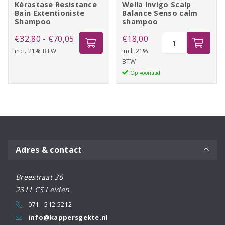
Kérastase Resistance
Wella Invigo Scalp
Bain Extentioniste
Balance Senso calm
Shampoo
shampoo
Prijsklasse:
Wella
€
32,80
-
€
70,05
€
18,00
Invigo
incl. 21% BTW
€32,80
incl. 21%
BTW
Scalp
tot
Op voorraad
Balance
€70,05
Senso
calm
shampoo
aantal
Adres & contact
Breestraat 36
2311 CS Leiden
071 - 512 5212
info@kappersgekte.nl