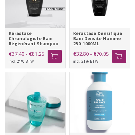
Kérastase
Kérastase Densifique
Chronologiste Bain
Bain Densité Homme
Régénérant Shampoo
250-1000ML
Prijsklasse:
Prijsklasse:
€
37,40
-
€
81,25
€
32,80
-
€
70,05
incl. 21% BTW
€37,40
incl. 21% BTW
€32,80
tot
tot
€81,25
€70,05