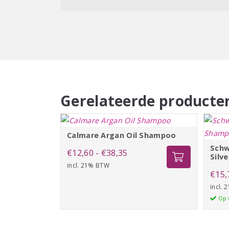
Gerelateerde producte
Calmare Argan Oil Shampoo
Schw
Prijsklasse:
€
12,60
-
€
38,35
Silv
incl. 21% BTW
€12,60
€
15,
tot
incl.
€38,35
Op 