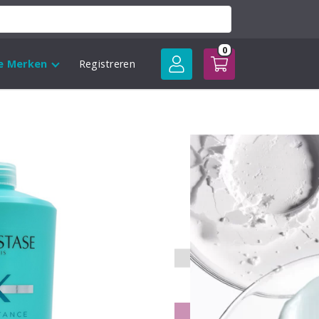
0
le Merken
Registreren
stance Bain
 Shampoo
sse:
Toevoegen aan winkelwagen