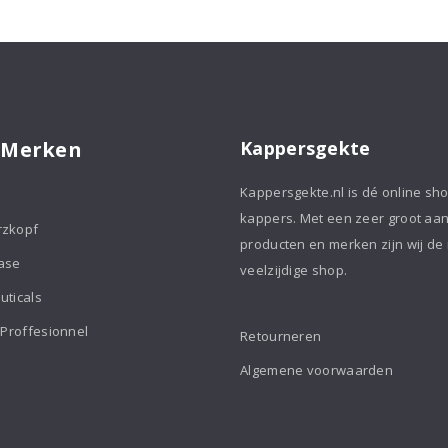
Shampoo
Shampoo
250ml
250ml
aantal
aantal
 Merken
Kappersgekte
Kappersgekte.nl is dé online sh
kappers. Met een zeer groot aa
rzkopf
producten en merken zijn wij de
ase
veelzijdige shop.
uticals
 Proffesionnel
Retourneren
Algemene voorwaarden