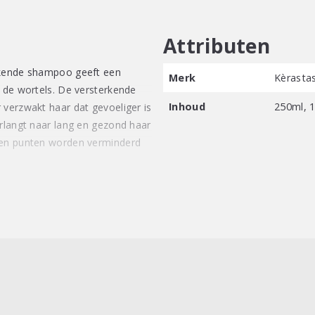
Attributen
rkende shampoo geeft een
Merk
Kèrasta
j de wortels. De versterkende
Inhoud
250ml, 
 verzwakt haar dat gevoeliger is
erlangt naar lang en gezond haar
ten punten worden verminderd