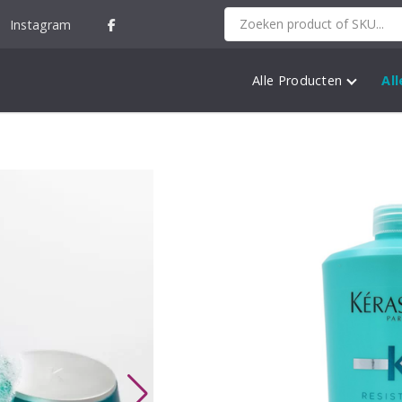
Instagram
Alle Producten
Al
Kérastase Resi
Extentioniste
Prijskla
€
32,80
-
€
70,05
incl. 21% BTW
€32,80
tot
Inhoud
€70,05
Kérastase