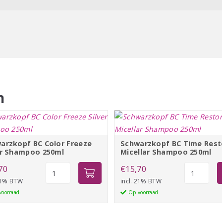
n
arzkopf BC Color Freeze
Schwarzkopf BC Time Rest
er Shampoo 250ml
Micellar Shampoo 250ml
Schwarzkopf
Schwarzko
70
€
15,70
BC
BC
 21% BTW
incl. 21% BTW
Color
Time
voorraad
Op voorraad
Freeze
Restore
Silver
Micellar