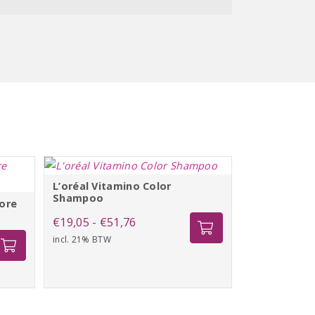
L’oréal Vitamino Color
Shampoo
ore
Prijsklasse:
€
19,05
-
€
51,76
pf
incl. 21% BTW
€19,05
tot
€51,76