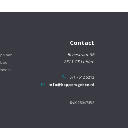
Contact
Breestraat 36
op voor
2311 CS Leiden
nbod
 meest
071 - 512 5212
info@kappersgekte.nl
KvK
28047458