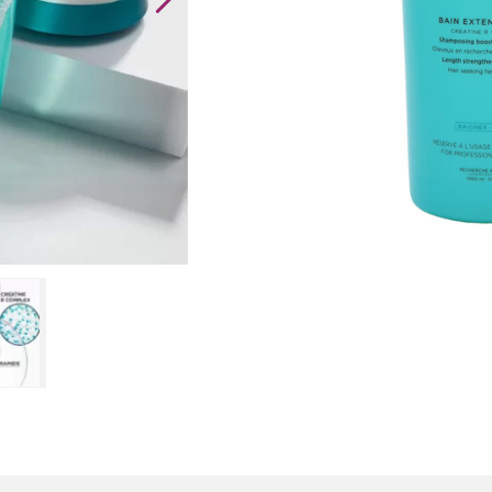
Resistance
Bain
Extentioniste
Shampoo
aantal