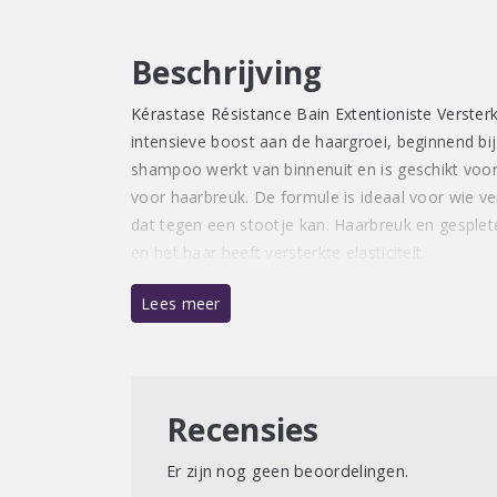
Beschrijving
Kérastase Résistance Bain Extentioniste Verste
intensieve boost aan de haargroei, beginnend bi
shampoo werkt van binnenuit en is geschikt voor
voor haarbreuk. De formule is ideaal voor wie v
dat tegen een stootje kan. Haarbreuk en gesple
en het haar heeft versterkte elasticiteit.
Lees meer
Recensies
Er zijn nog geen beoordelingen.