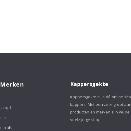
 Merken
Kappersgekte
Kappersgekte.nl is dé online sh
kappers. Met een zeer groot aa
rzkopf
producten en merken zijn wij de
ase
veelzijdige shop.
uticals