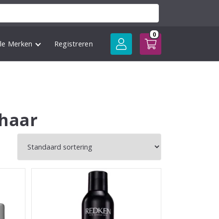
0
lle Merken
Registreren
haar