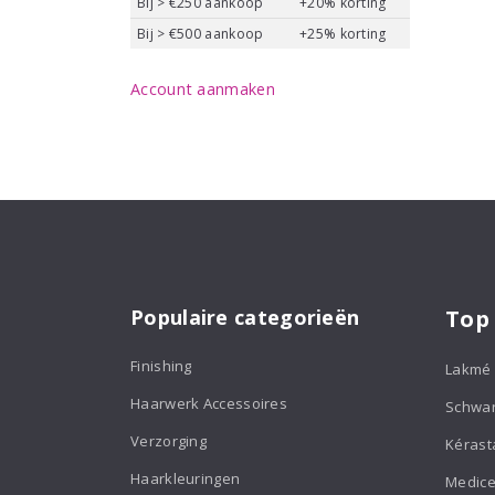
Bij > €250 aankoop
+20% korting
Bij > €500 aankoop
+25% korting
Account aanmaken
Populaire categorieën
Top
Finishing
Lakmé
Haarwerk Accessoires
Schwa
Verzorging
Kérast
Haarkleuringen
Medice