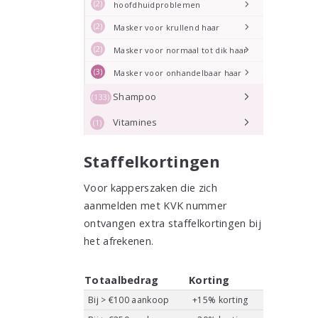
(2)
hoofdhuidproblemen
(2)
Masker voor krullend haar
(2)
Masker voor normaal tot dik haar
(3)
Masker voor onhandelbaar haar
Shampoo
(133)
Vitamines
(1)
Staffelkortingen
Voor kapperszaken die zich
aanmelden met KVK nummer
ontvangen extra staffelkortingen bij
het afrekenen.
Totaalbedrag
Korting
Bij > €100 aankoop
+15% korting