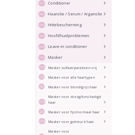
Conditioner
(67)
Haarolie / Serum / Arganolie
(40)
Hittebescherming
(36)
Hoofdhuidproblemen
(63)
Leave-in conditioner
(44)
Masker
(59)
(11)
Masker sulfaat/parabeen vrij
(7)
Masker voor alle haartypen
(3)
Masker voor blond/grijs haar
Masker voor droog/beschadigd
(17)
haar
(2)
Masker voor fijn/normaal haar
(13)
Masker voor gekleurd haar
Masker voor