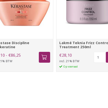
stase Discipline
Lakmé Teknia Frizz Contro
keratine
Treatment 250ml
Prijsklasse:
Lakmé
,10
-
€
86,25
€
28,10
Teknia
 21% BTW
€57,10
incl. 21% BTW
Frizz
Op voorraad
tot
Control
€86,25
Treatme
250ml
aantal