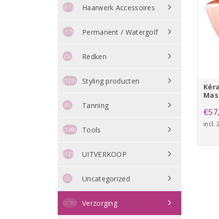
Haarwerk Accessoires
(91)
Permanent / Watergolf
(17)
Redken
(5)
Styling producten
(123)
Kéra
Mas
Tanning
(8)
€
57
incl.
Tools
(148)
UITVERKOOP
(12)
Uncategorized
(3)
Verzorging
(378)