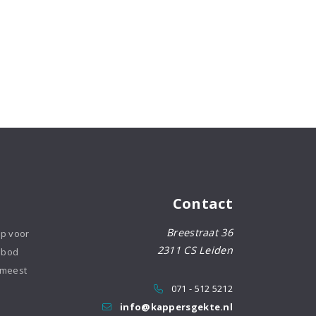
Contact
Breestraat 36
op voor
2311 CS Leiden
nbod
 meest
071 - 512 5212
info@kappersgekte.nl