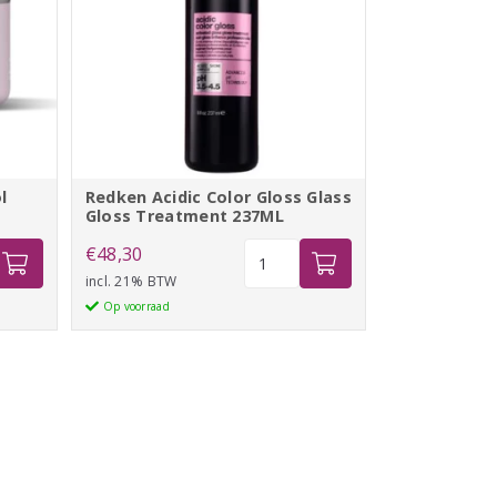
l
Redken Acidic Color Gloss Glass
Gloss Treatment 237ML
Redken
€
48,30
Acidic
incl. 21% BTW
Color
Op voorraad
Gloss
nt
Glass
Gloss
Treatment
237ML
aantal