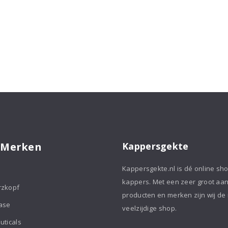
 Merken
Kappersgekte
Kappersgekte.nl is dé online sh
kappers. Met een zeer groot aa
rzkopf
producten en merken zijn wij de
ase
veelzijdige shop.
uticals