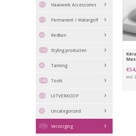
Haarwerk Accessoires
(91)
Permanent / Watergolf
(17)
Redken
(5)
Styling producten
(123)
Kér
Masq
Tanning
(8)
€
54
incl.
Tools
(148)
UITVERKOOP
(12)
Uncategorized
(3)
Verzorging
(378)