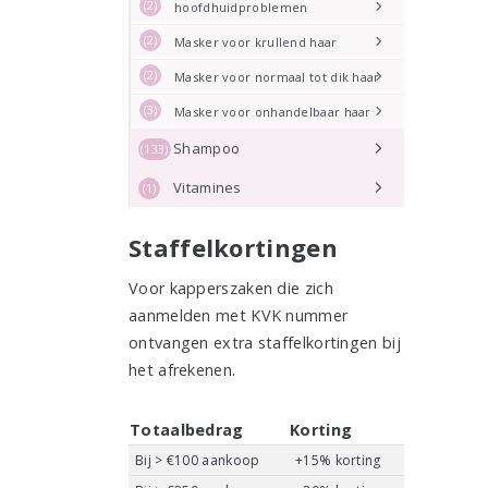
(2)
hoofdhuidproblemen
(2)
Masker voor krullend haar
(2)
Masker voor normaal tot dik haar
(3)
Masker voor onhandelbaar haar
Shampoo
(133)
Vitamines
(1)
Staffelkortingen
Voor kapperszaken die zich
aanmelden met KVK nummer
ontvangen extra staffelkortingen bij
het afrekenen.
Totaalbedrag
Korting
Bij > €100 aankoop
+15% korting