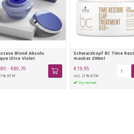
astase Blond Absolu
Schwarzkopf BC Time Res
ue Ultra Violet
masker 200ml
Prijsklasse:
Schwarz
,80
-
€
80,70
€
19,95
BC
 21% BTW
€54,80
incl. 21% BTW
Time
Op voorraad
tot
Restore
€80,70
masker
200ml
aantal