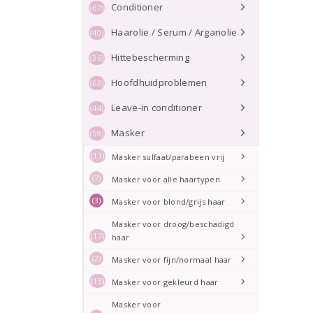
Conditioner
(67)
Haarolie / Serum / Arganolie
(40)
Hittebescherming
(36)
Hoofdhuidproblemen
(63)
Leave-in conditioner
(44)
Masker
(59)
(11)
Masker sulfaat/parabeen vrij
(7)
Masker voor alle haartypen
(3)
Masker voor blond/grijs haar
Masker voor droog/beschadigd
(17)
haar
(2)
Masker voor fijn/normaal haar
(13)
Masker voor gekleurd haar
Masker voor