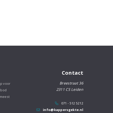
Contact
Breestraat 36
op voor
2311 CS Leiden
nbod
 meest
071 - 512 5212
info@kappersgekte.nl