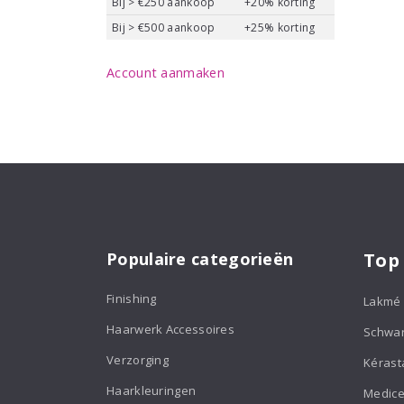
Bij > €250 aankoop
+20% korting
Bij > €500 aankoop
+25% korting
Account aanmaken
Populaire categorieën
Top
Finishing
Lakmé
Haarwerk Accessoires
Schwa
Verzorging
Kérast
Haarkleuringen
Medice