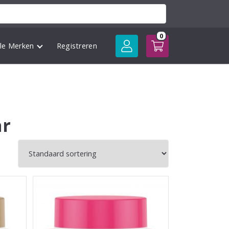
0
lle Merken
Registreren
ar