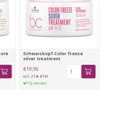
tore
Schwarzkopf Color freeze
silver treatment
kopf
Schwarzkopf
€
19,95
Color
incl. 21% BTW
freeze
Op voorraad
silver
treatment
aantal