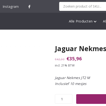
Instagram
Alle Producten
A
Jaguar Nekmes
Oorspronkelijke
Huidige
€
35,96
€
42,30
incl. 21% BTW
prijs
prijs
was:
is:
Jaguar Nekmes JT2 M
€42,30.
€35,96.
Inclusief 10 mesjes
Jaguar
Nekmes