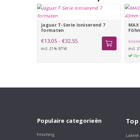
Jaguar T-Serie Ioniserend 7
MAX 
formaten
Föhn
Prijsklasse:
€
13,05
-
€
32,55
€
22,0
incl. 21% BTW
€13,05
incl.
Op 
tot
€32,55
Populaire categorieën
Top
Finishing
Lakmé