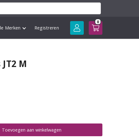
0
lle Merken
Registreren
 JT2 M
Toevoegen aan winkelwagen