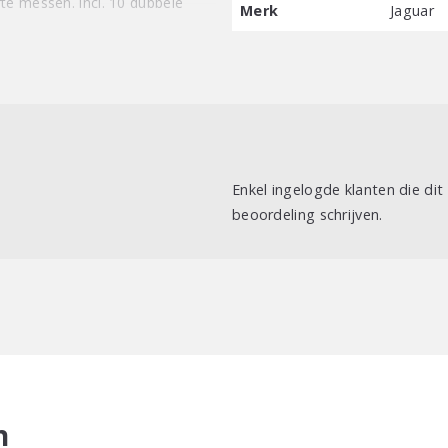
te messen. incl. 10 dubbele
Merk
Jaguar
Enkel ingelogde klanten die di
beoordeling schrijven.
n