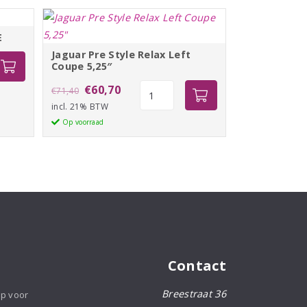
E
Jaguar Pre Style Relax Left
Coupe 5,25″
Oorspronkelijke
Huidige
Jaguar
€
60,70
€
71,40
Pre
incl. 21% BTW
prijs
prijs
Style
Op voorraad
was:
is:
Relax
€71,40.
€60,70.
Left
Coupe
5,25"
aantal
Contact
Breestraat 36
op voor