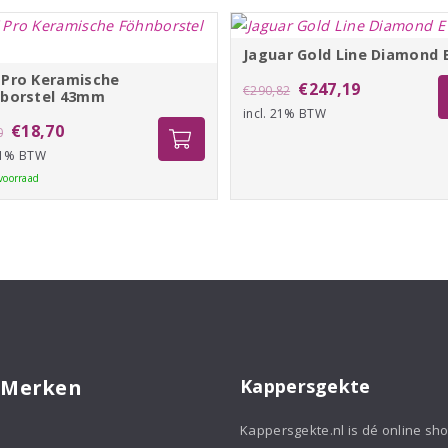
Jaguar Gold Line Diamond 
Pro Keramische
Oorspronkelijke
Huidige
€
247,19
€
290,82
borstel 43mm
incl. 21% BTW
prijs
prijs
Oorspronkelijke
Huidige
MAX
€
18,70
0
was:
is:
Pro
 21% BTW
prijs
prijs
€290,82.
€247,19.
Keramische
voorraad
was:
is:
Föhnborstel
€22,00.
€18,70.
43mm
aantal
 Merken
Kappersgekte
Kappersgekte.nl is dé online sh