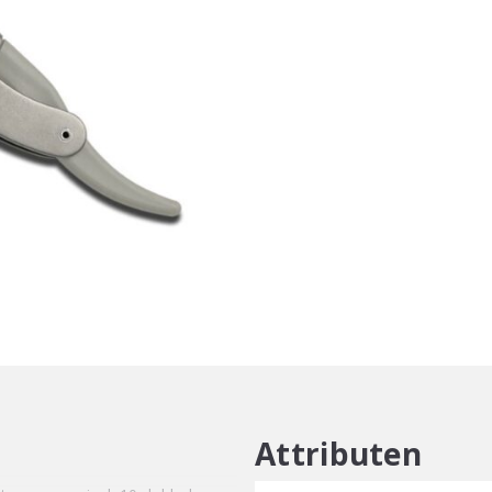
JT2
M
aantal
Attributen