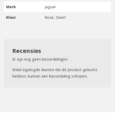
– Lichtgewicht
Merk
Jaguar
– Verkrijgbaar in het Rosé of Zwart
Kleur
Rosé, Zwart
Recensies
Er zijn nog geen beoordelingen.
Enkel ingelogde klanten die dit product gekocht
hebben, kunnen een beoordeling schrijven.