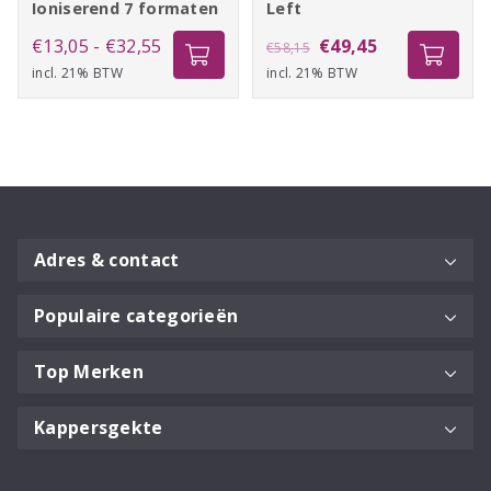
Ioniserend 7 formaten
Left
Prijsklasse:
Oorspronkelijke
Huidige
€
13,05
-
€
32,55
€
49,45
€
58,15
incl. 21% BTW
€13,05
incl. 21% BTW
prijs
prijs
tot
was:
is:
€32,55
€58,15.
€49,45.
Adres & contact
Populaire categorieën
Top Merken
Kappersgekte