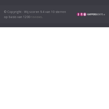
© Copyright - Wij scoren 9.4 van 10 sterren
op basis van 1200
reviews
.