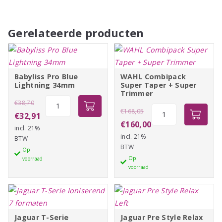
Gerelateerde producten
Babyliss Pro Blue
WAHL Combipack
Lightning 34mm
Super Taper + Super
Trimmer
Oorspronkelijke
Babyliss
€
38,70
Oorspronkelijke
WAHL
€
168,05
Pro
prijs
Huidige
€
32,91
Combipack
prijs
Huidige
€
160,00
Blue
incl. 21%
was:
prijs
Super
incl. 21%
was:
prijs
Lightning
BTW
€38,70.
is:
Taper
BTW
34mm
Op
€168,05.
is:
€32,91.
+
Op
voorraad
aantal
€160,00.
voorraad
Super
Trimmer
aantal
Jaguar T-Serie
Jaguar Pre Style Relax