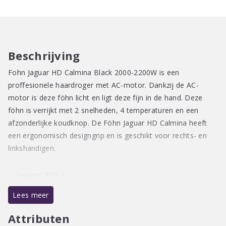
Beschrijving
Fohn Jaguar HD Calmina Black 2000-2200W is een
proffesionele haardroger met AC-motor. Dankzij de AC-
motor is deze föhn licht en ligt deze fijn in de hand. Deze
föhn is verrijkt met 2 snelheden, 4 temperaturen en een
afzonderlijke koudknop. De Föhn Jaguar HD Calmina heeft
een ergonomisch designgrip en is geschikt voor rechts- en
linkshandigen.
– Gewicht: 515 g
– Kabellengte 2,8 meter
Lees meer
– Inclusief mondstuk
– Ergonomisch design
Attributen
– AC-motor