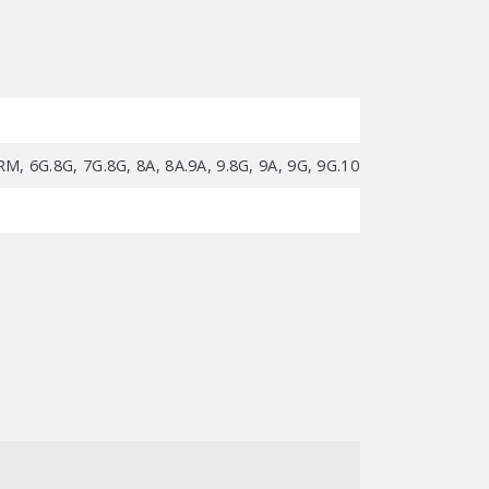
5RM, 6G.8G, 7G.8G, 8A, 8A.9A, 9.8G, 9A, 9G, 9G.10 Ombré, L10, L5,