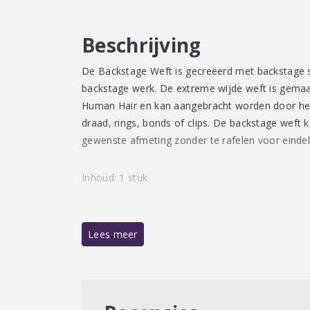
Beschrijving
De Backstage Weft is gecreëerd met backstage st
backstage werk. De extreme wijde weft is gemaa
Human Hair en kan aangebracht worden door het 
draad, rings, bonds of clips. De backstage weft 
gewenste afmeting zonder te rafelen voor einde
Inhoud: 1 stuk
• 100% Echt haar
• Extreme wijde weft
Lees meer
Een Backstage Weft staat gelijk aan vol volume o
Backstage Secret:
Mix twee kleuren om natuurlijk lijkende high- of l