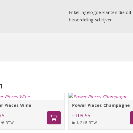
Enkel ingelogde klanten die di
beoordeling schrijven.
n
r Pieces Wine
Power Pieces Champagne
95
€
109,95
 21% BTW
incl. 21% BTW