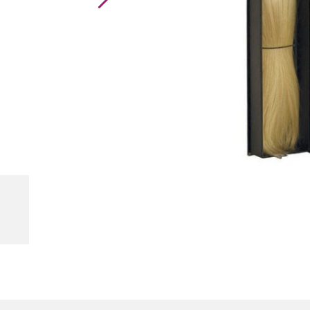
mogelijkheden.
100% Echt haar
Kleur
Balmain
Backstage
Weft
aantal