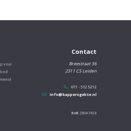
Contact
Breestraat 36
op voor
2311 CS Leiden
nbod
 meest
071 - 512 5212
info@kappersgekte.nl
KvK
28047458