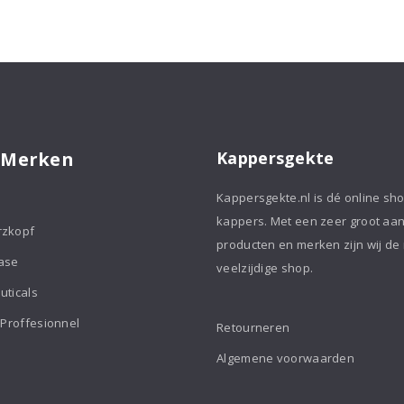
 Merken
Kappersgekte
Kappersgekte.nl is dé online sh
kappers. Met een zeer groot aa
rzkopf
producten en merken zijn wij de
ase
veelzijdige shop.
uticals
 Proffesionnel
Retourneren
Algemene voorwaarden