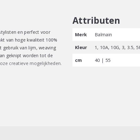
Attributen
ylisten en perfect voor
Merk
Balmain
kt van hoge kwaliteit 100%
Kleur
1, 10A, 10G, 3, 3.5, 
gebruik van lijm, weaving
kan geknipt worden tot de
cm
40 | 55
loze creatieve mogelijkheden.
f verlenging.
owlights te creëren.