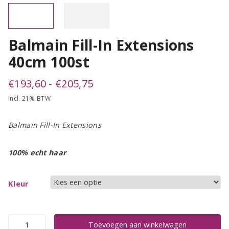
Balmain Fill-In Extensions
40cm 100st
Prijsklasse:
€
193,60
-
€
205,75
incl. 21% BTW
€193,60
tot
Balmain Fill-In Extensions
€205,75
100% echt haar
Kleur
Balmain
Toevoegen aan winkelwagen