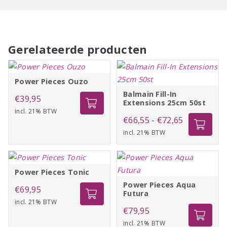
Gerelateerde producten
Power Pieces Ouzo
Balmain Fill-In
€
39,95
Extensions 25cm 50st
incl. 21% BTW
Prijsklasse:
€
66,55
-
€
72,65
incl. 21% BTW
€66,55
tot
€72,65
Power Pieces Tonic
Power Pieces Aqua
€
69,95
Futura
incl. 21% BTW
€
79,95
incl. 21% BTW