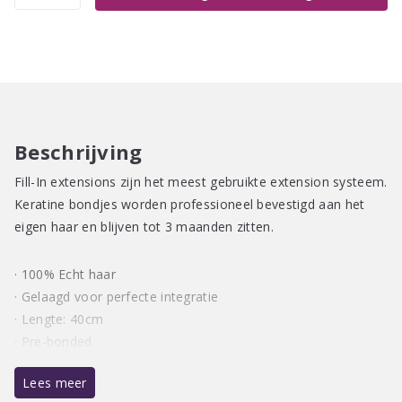
Fill-
In
Extensions
40cm
100st
aantal
Beschrijving
Fill-In extensions zijn het meest gebruikte extension systeem.
Keratine bondjes worden professioneel bevestigd aan het
eigen haar en blijven tot 3 maanden zitten.
· 100% Echt haar
· Gelaagd voor perfecte integratie
· Lengte: 40cm
· Pre-bonded
Lees meer