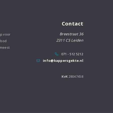
Contact
Breestraat 36
op voor
2311 CS Leiden
nbod
 meest
071 - 512 5212
info@kappersgekte.nl
KvK
28047458