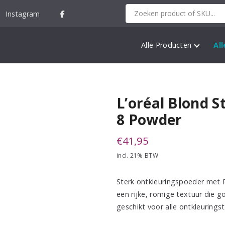
Instagram
Alle Producten
Al
L’oréal Blond S
8 Powder
€
41,95
incl. 21% BTW
Sterk ontkleuringspoeder met P
een rijke, romige textuur die g
geschikt voor alle ontkleurings