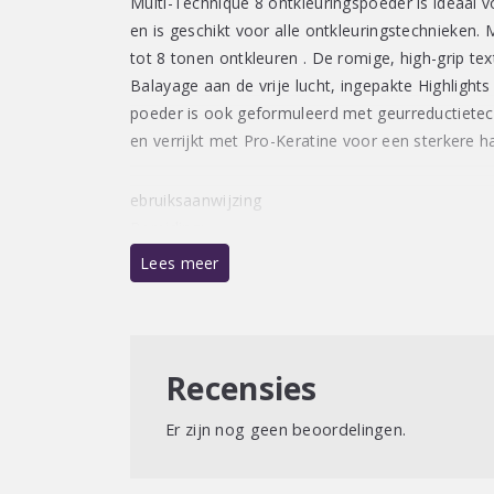
Multi-Technique 8 ontkleuringspoeder is ideaal vo
en is geschikt voor alle ontkleuringstechnieken.
tot 8 tonen ontkleuren . De romige, high-grip tex
Balayage aan de vrije lucht, ingepakte Highlights
poeder is ook geformuleerd met geurreductiete
en verrijkt met Pro-Keratine voor een sterkere h
ebruiksaanwijzing
Bereiding:
Afhankelijk van de techniek en de gewenste tex
Lees meer
doseringen in acht worden genomen:
BALAYAGE MET BEHULP VAN EEN PLANKJE (1 + 
– (12,5, 20, 30 of 40 vol)
Recensies
– Inwerktijd –> 50 minuten maximaal
Er zijn nog geen beoordelingen.
INGEPAKTE HIGHLIGHTS (1+2)
– (12,5, 20 of 30 vol)