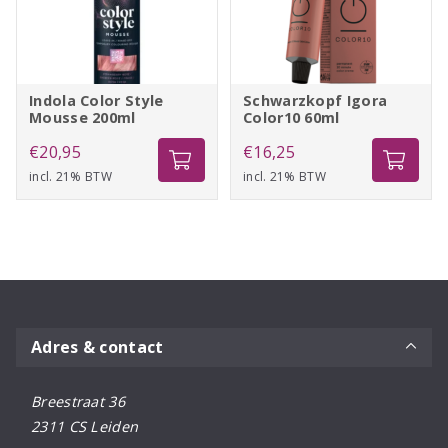
Indola Color Style
Schwarzkopf Igora
Mousse 200ml
Color10 60ml
€
20,95
€
16,25
incl. 21% BTW
incl. 21% BTW
Adres & contact
Breestraat 36
2311 CS Leiden