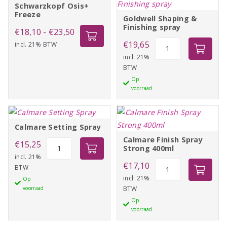
Schwarzkopf Osis+
Freeze
Goldwell Shaping &
Finishing spray
Prijsklasse:
€
18,10
-
€
23,50
Goldwell
€
19,65
incl. 21% BTW
€18,10
Shaping
incl. 21%
tot
BTW
&
€23,50
Op
Finishing
voorraad
spray
aantal
Calmare Setting Spray
Calmare Finish Spray
Calmare
€
15,25
Strong 400ml
Setting
incl. 21%
Calmare
€
17,10
BTW
Spray
Finish
incl. 21%
Op
aantal
voorraad
BTW
Spray
Op
Strong
voorraad
400ml