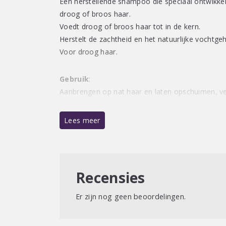
Een herstellende shampoo die speciaal ontwikkeld
droog of broos haar.
Voedt droog of broos haar tot in de kern.
Herstelt de zachtheid en het natuurlijke vochtgeh
Voor droog haar.
Gebruik
:
Aanbrengen op nat haar en laten opschuimen, ve
Veganistische formule / Vrij van parabenen 
Lees meer
Zonder kleurstoffen
Recensies
Er zijn nog geen beoordelingen.