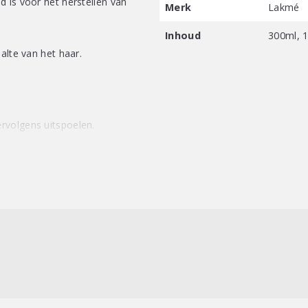
 is voor het herstellen van
Merk
Lakmé
Inhoud
300ml, 
alte van het haar.
rvolgens uitspoelen.
/ Zonder minerale olie /