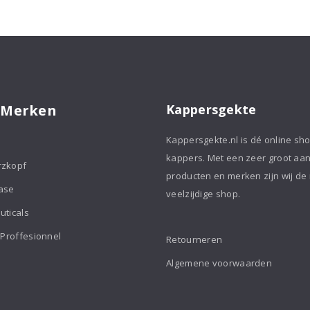
Shampoo
Silver
aantal
Shampoo
250ml
aantal
 Merken
Kappersgekte
Kappersgekte.nl is dé online sh
kappers. Met een zeer groot aa
rzkopf
producten en merken zijn wij de
ase
veelzijdige shop.
uticals
 Proffesionnel
Retourneren
Algemene voorwaarden