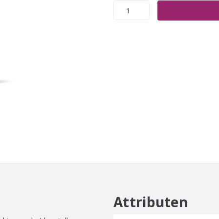
Lakmé
Teknia
Deep
Care
Shampoo
aantal
Attributen