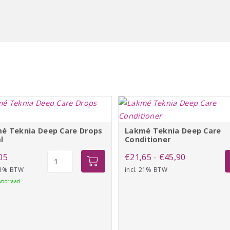
é Teknia Deep Care Drops
Lakmé Teknia Deep Care
l
Conditioner
Lakmé
Prijsklasse:
05
€
21,65
-
€
45,90
Teknia
 21% BTW
incl. 21% BTW
€21,65
Deep
voorraad
tot
Care
€45,90
Drops
100ml