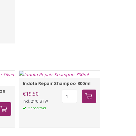
Indola Repair Shampoo 300ml
eze
Indola
€
19,50
Repair
incl. 21% BTW
pf
Shampoo
Op voorraad
300ml
aantal