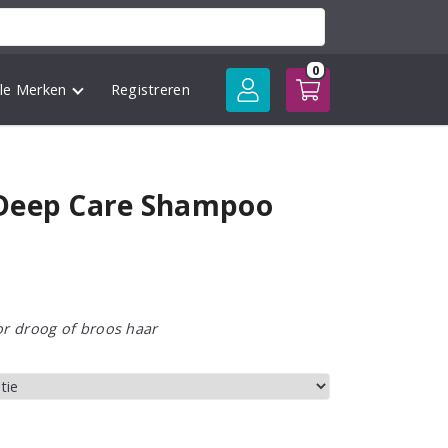
0
lle Merken
Registreren
Deep Care Shampoo
sse:
r droog of broos haar