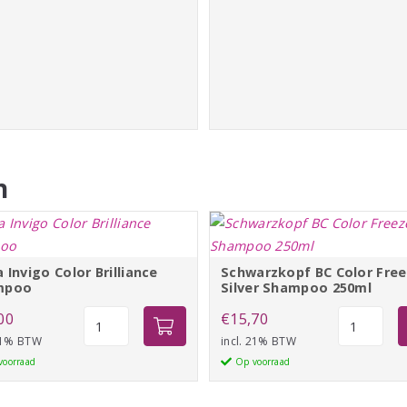
aantal
n
 Invigo Color Brilliance
Schwarzkopf BC Color Fre
mpoo
Silver Shampoo 250ml
Wella
Schwarzko
00
€
15,70
Invigo
BC
 21% BTW
incl. 21% BTW
Color
Color
voorraad
Op voorraad
Brilliance
Freeze