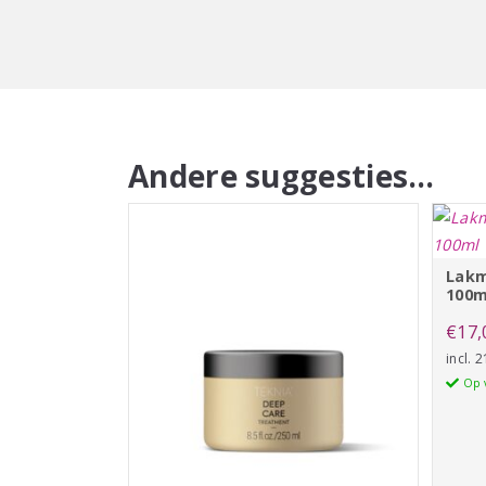
Andere suggesties…
Lakm
100m
€
17,
incl.
Op 