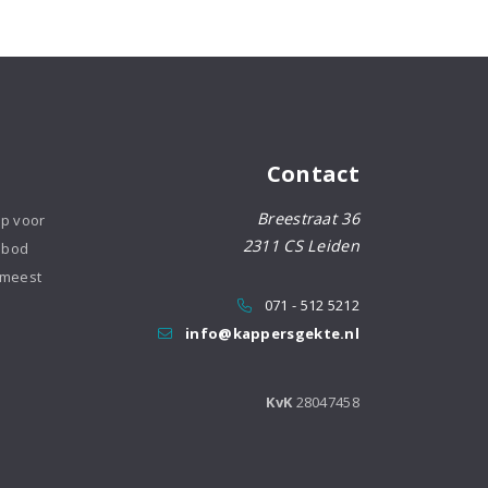
Contact
Breestraat 36
op voor
2311 CS Leiden
nbod
 meest
071 - 512 5212
info@kappersgekte.nl
KvK
28047458