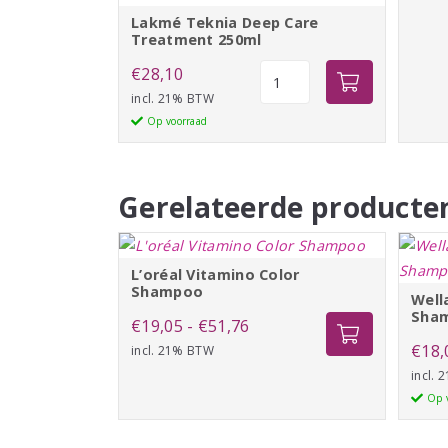
Lakmé Teknia Deep Care
Treatment 250ml
Lakmé
€
28,10
Teknia
incl. 21% BTW
Deep
Op voorraad
Care
Treatment
250ml
Gerelateerde producte
aantal
L’oréal Vitamino Color
Shampoo
Wella
Sha
Prijsklasse:
€
19,05
-
€
51,76
€
18,
incl. 21% BTW
€19,05
incl.
tot
Op 
€51,76