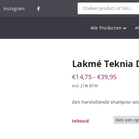
Instagram
Alle Producten
A
Lakmé Teknia 
Prijskla
€
14,75
-
€
39,95
incl. 21% BTW
€14,75
tot
Een herstellende shampoo voo
€39,95
Inhoud