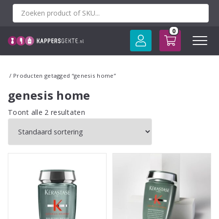
Spring
naar
inhoud
0
/ Producten getagged “genesis home”
genesis home
Toont alle 2 resultaten