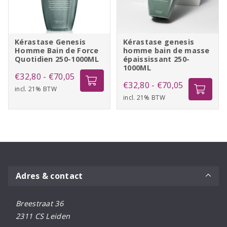
Kérastase Genesis
Kérastase genesis
Homme Bain de Force
homme bain de masse
Quotidien 250-1000ML
épaississant 250-
1000ML
Prijsklasse:
€
32,80
-
€
70,05
Prijsklasse:
€
32,80
-
€
70,05
incl. 21% BTW
€32,80
incl. 21% BTW
€32,80
tot
tot
€70,05
€70,05
Adres & contact
Breestraat 36
2311 CS Leiden