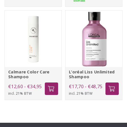
voorraad
hoofdhuid.
Shampoo
250ml
Gemberwortel extract
aantal
Beschermende werking tegen schade veroorzaakt door
externe agressies.
Creatine
Helpt om de haarstructuur van binnenuit herop te bouwen en
te versterken, verbetert haar mechanische eigenschappen en
Calmare Color Care
L’oréal Liss Unlimited
beschermt tegen schade door warmte en UV-stralen.
Shampoo
Shampoo
Prijsklasse:
Prijsklasse:
€
12,60
-
€
34,95
€
17,70
-
€
48,75
incl. 21% BTW
€12,60
incl. 21% BTW
€17,70
tot
tot
€34,95
€48,75