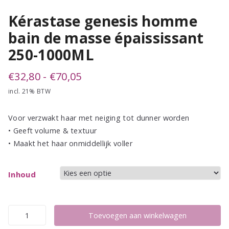
Kérastase genesis homme
bain de masse épaississant
250-1000ML
Prijsklasse:
€
32,80
-
€
70,05
incl. 21% BTW
€32,80
tot
Voor verzwakt haar met neiging tot dunner worden
€70,05
• Geeft volume & textuur
• Maakt het haar onmiddellijk voller
Inhoud
Kérastase
Toevoegen aan winkelwagen
genesis