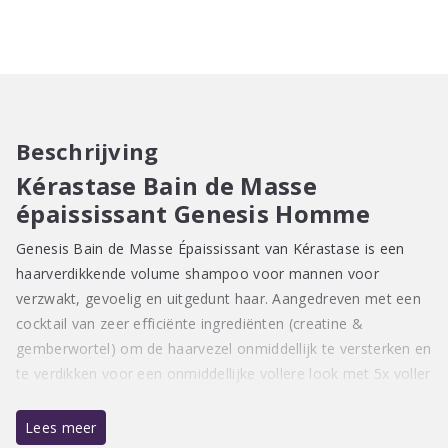
homme
bain
de
masse
épaississant
250-
Beschrijving
1000ML
Kérastase Bain de Masse
aantal
épaississant Genesis Homme
Genesis Bain de Masse Épaississant van Kérastase is een
haarverdikkende volume shampoo voor mannen voor
verzwakt, gevoelig en uitgedunt haar. Aangedreven met een
cocktail van zeer efficiënte ingrediënten (creatine &
gemberwortel) om de haarvezel onmiddellijk te versterken en
te verdikken voor een onmiddellijke vollere look met 5x voller
haar. Resultaten: +85% minder breuk en meer weerstand.
+38% meer volume. +28% zachter haar.
Lees meer