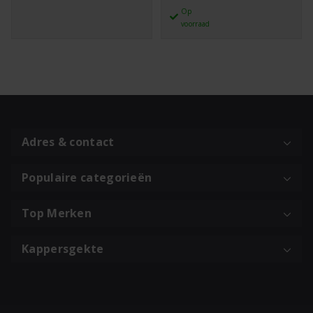
tot
Op
300ml
€38,35
voorraad
aantal
Adres & contact
Populaire categorieën
Top Merken
Kappersgekte