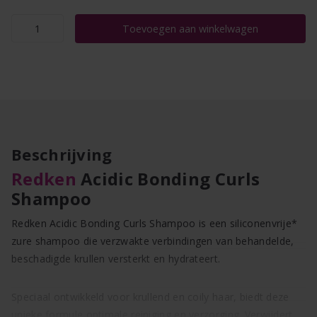
Redken
Toevoegen aan winkelwagen
Acidic
Bonding
Curls
Shampoo
300-
1000ML
aantal
Beschrijving
Redken
Acidic Bonding Curls
Shampoo
Redken Acidic Bonding Curls Shampoo is een siliconenvrije*
zure shampoo die verzwakte verbindingen van behandelde,
beschadigde krullen versterkt en hydrateert.
Speciaal ontwikkeld voor krullend en coily haar, biedt deze
unieke formule optimale reiniging en verzorging. Verwijdert