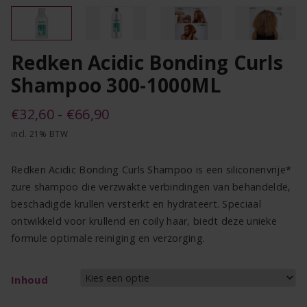
Redken Acidic Bonding Curls
Shampoo 300-1000ML
Prijsklasse:
€
32,60
-
€
66,90
incl. 21% BTW
€32,60
tot
Redken Acidic Bonding Curls Shampoo is een siliconenvrije*
€66,90
zure shampoo die verzwakte verbindingen van behandelde,
beschadigde krullen versterkt en hydrateert. Speciaal
ontwikkeld voor krullend en coily haar, biedt deze unieke
formule optimale reiniging en verzorging.
Inhoud