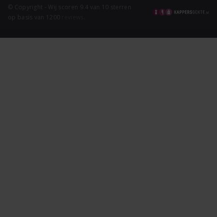
© Copyright - Wij scoren 9.4 van 10 sterren
op basis van 1200
reviews
.