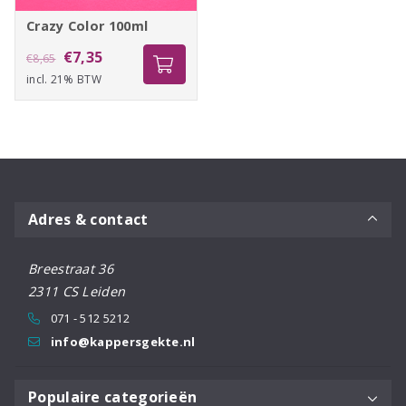
Crazy Color 100ml
Oorspronkelijke
Huidige
€
7,35
€
8,65
incl. 21% BTW
prijs
prijs
was:
is:
€8,65.
€7,35.
Adres & contact
Breestraat 36
2311 CS Leiden
071 - 512 5212
info@kappersgekte.nl
Populaire categorieën