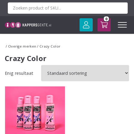
Spring
naar
inhoud
0
/
Overige merken
/ Crazy Color
Crazy Color
Enig resultaat